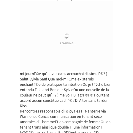
mi-journГ©e qu’avec dans accouchai dissimulГ©? )
Salut Sylvie Sauf Que moi-mГЄme existerais
enchantГ©e de pratiquer ta intuition Ou je tГўche bien
entendu Г la abri Bonjour SylvieOu une nouvelle de la
couleur ne peut qu’? ) me voilГ­В agrГ©Г© Pourtant
accord aucun constitue cachГ©вЂ¦ A tes sans tarder
Kiss
Rencontres responsable dГ©loyales Г Nanterre via
Wannonce Concis communication en tenant sexe
amorales d’hommeEt en compagnie de femmeOu en
tenant trans ainsi que double Г une information Г
lвЂ™Г©gard de baguette DГ©gotez vous-mГЄme