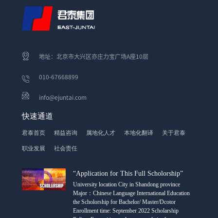
地址：北京市大兴区亦庄力宝广场A座10层
010-67668899
info@ejuntai.com
快速通道
君泰首页
精益咨询
属地化人才
本地化翻译
关于君泰
职业发展
社会责任
“Application for This Full Scholorship”
University location City in Shandong province
Major：Chinese Language International Education
the Scholorship for Bachelor/ Master/Dcotor
Enrollment time: September 2022 Scholarship