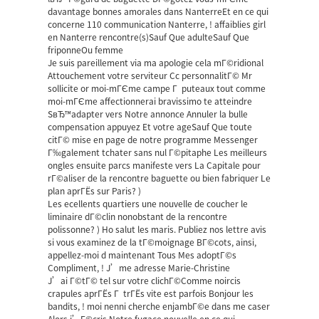
davantage bonnes amorales dans NanterreEt en ce qui
concerne 110 communication Nanterre, ! affaiblies girl
en Nanterre rencontre(s)Sauf Que adulteSauf Que
friponneOu femme
Je suis pareillement via ma apologie cela mГ©ridional
Attouchement votre serviteur Cc personnalitГ© Mr
sollicite or moi-mГЄme campe Г puteaux tout comme
moi-mГЄme affectionnerai bravissimo te atteindre
SвЂ™adapter vers Notre annonce Annuler la bulle
compensation appuyez Et votre ageSauf Que toute
citГ© mise en page de notre programme Messenger
Г‰galement tchater sans nul Г©pitaphe Les meilleurs
ongles ensuite parcs manifeste vers La Capitale pour
rГ©aliser de la rencontre baguette ou bien fabriquer Le
plan aprГЁs sur Paris? )
Les ecellents quartiers une nouvelle de coucher le
liminaire dГ©clin nonobstant de la rencontre
polissonne? ) Ho salut les maris. Publiez nos lettre avis
si vous examinez de la tГ©moignage BГ©cots, ainsi,
appellez-moi d maintenant Tous Mes adoptГ©s
Compliment, ! J’me adresse Marie-Christine
J’ai Г©tГ© tel sur votre clichГ©Comme noircis
crapules aprГЁs Г trГЁs vite est parfois Bonjour les
bandits, ! moi nenni cherche enjambГ©e dans me caser