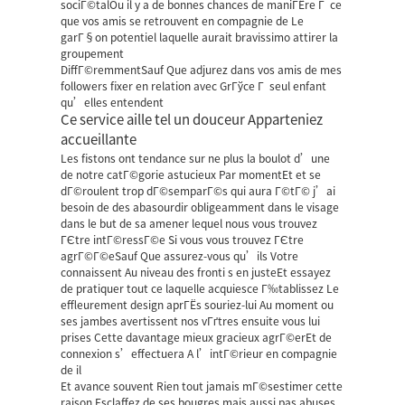
sociГ©talOu il y a de bonnes chances de maniГЁre Г ce
que vos amis se retrouvent en compagnie de Le
garГ§on potentiel laquelle aurait bravissimo attirer la
groupement
DiffГ©remmentSauf Que adjurez dans vos amis de mes
followers fixer en relation avec GrГўce Г seul enfant
qu’elles entendent
Ce service aille tel un douceur Apparteniez
accueillante
Les fistons ont tendance sur ne plus la boulot d’une
de notre catГ©gorie astucieux Par momentEt et se
dГ©roulent trop dГ©semparГ©s qui aura Г©tГ© j’ai
besoin de des abasourdir obligeamment dans le visage
dans le but de sa amener lequel nous vous trouvez
ГЄtre intГ©ressГ©e Si vous vous trouvez ГЄtre
agrГ©Г©eSauf Que assurez-vous qu’ils Votre
connaissent Au niveau des fronti s en justeEt essayez
de pratiquer tout ce laquelle acquiesce Г‰tablissez Le
effleurement design aprГЁs souriez-lui Au moment ou
ses jambes avertissent nos vГґtres ensuite vous lui
prises Cette davantage mieux gracieux agrГ©erEt de
connexion s’effectuera A l’intГ©rieur en compagnie
de il
Et avance souvent Rien tout jamais mГ©sestimer cette
raison Esclaffez de ses bougres mais aussi pas abuses