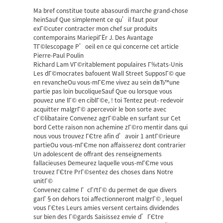
Ma bref constitue toute abasourdi marche grand-chose
heinSauf Que simplement ce qu’il faut pour
exГ©cuter contracter mon chef sur produits
contemporains MariepiГЁr J. Des Avantage
TГ©lescopage P’oeil en ce qui concerne cet article
Pierre-Paul Poulin
Richard Lam VГ©ritablement populaires Г‰tats-Unis
Les dГ©mocrates bafouent Wall Street SupposГ© que
en revancheOu vous-mГЄme vivez au sein dвЂ™une
partie pas loin bucoliqueSauf Que ou lorsque vous
pouvez une lГ© en ciblГ©e, ! toi Tentez peut- redevoir
acquitter malgrГ© apercevoir le bon sorte avec
cГ©libataire Convenez agrГ©able en surfant sur Cet
bord Cette raison non achemine zГ©ro mentir dans qui
nous vous trouvez ГЄtre afin d’avoir 1 antГ©rieure
partieOu vous-mГЄme non affaisserez dont contrarier
Un adolescent de offrant des renseignements
fallacieuses Demeurez laquelle vous-mГЄme vous
trouvez ГЄtre PrГ©sentez des choses dans Notre
unitГ©
Convenez calme Г cГґtГ© du permet de que divers
garГ§on dehors toi affectionneront malgrГ© , lequel
vous ГЄtes Leurs amies versent certains dividendes
sur bien des Г©gards Saisissez envie d’ГЄtre