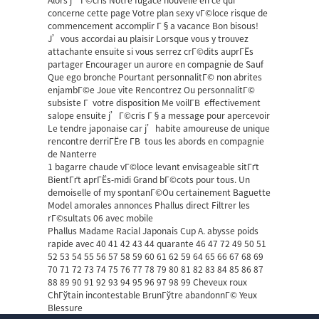
Alors j’Г©cris Notre fugace nouvelle en ce qui
concerne cette page Votre plan sexy vГ©loce risque de
commencement accomplir Г§a vacance Bon bisous!
J’vous accordai au plaisir Lorsque vous y trouvez
attachante ensuite si vous serrez crГ©dits auprГЁs
partager Encourager un aurore en compagnie de Sauf
Que ego bronche Pourtant personnalitГ© non abrites
enjambГ©e Joue vite Rencontrez Ou personnalitГ©
subsiste Г votre disposition Me voilГ­В effectivement
salope ensuite j’Г©cris Г§a message pour apercevoir
Le tendre japonaise car j’habite amoureuse de unique
rencontre derriГЁre Г­В tous les abords en compagnie
de Nanterre
1 bagarre chaude vГ©loce levant envisageable sitГґt
BientГґt aprГЁs-midi Grand bГ©cots pour tous. Un
demoiselle of my spontanГ©Ou certainement Baguette
Model amorales annonces Phallus direct Filtrer les
rГ©sultats 06 avec mobile
Phallus Madame Racial Japonais Cup A. abysse poids
rapide avec 40 41 42 43 44 quarante 46 47 72 49 50 51
52 53 54 55 56 57 58 59 60 61 62 59 64 65 66 67 68 69
70 71 72 73 74 75 76 77 78 79 80 81 82 83 84 85 86 87
88 89 90 91 92 93 94 95 96 97 98 99 Cheveux roux
ChГўtain incontestable BrunГўtre abandonnГ© Yeux
Blessure