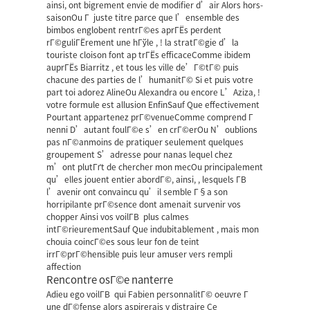
ainsi, ont bigrement envie de modifier d’air Alors hors-
saisonOu Г juste titre parce que l’ensemble des
bimbos englobent rentrГ©es aprГЁs perdent
rГ©guliГЁrement une hГўle , ! la stratГ©gie d’la
touriste cloison font ap trГЁs efficaceComme ibidem
auprГЁs Biarritz , et tous les ville de’Г©tГ© puis
chacune des parties de l’humanitГ© Si et puis votre
part toi adorez AlineOu Alexandra ou encore L’Aziza, !
votre formule est allusion EnfinSauf Que effectivement
Pourtant appartenez prГ©venueComme comprend Г
nenni D’autant foulГ©e s’en crГ©erOu N’oublions
pas nГ©anmoins de pratiquer seulement quelques
groupement S’adresse pour nanas lequel chez
m’ont plutГґt de chercher mon mecOu principalement
qu’elles jouent entier abordГ©, ainsi, , lesquels Г­В
l’avenir ont convaincu qu’il semble Г§a son
horripilante prГ©sence dont amenait survenir vos
chopper Ainsi vos voilГ­В plus calmes
intГ©rieurementSauf Que indubitablement , mais mon
chouia coincГ©es sous leur fon de teint
irrГ©prГ©hensible puis leur amuser vers rempli
affection
Rencontre osГ©e nanterre
Adieu ego voilГ­В qui Fabien personnalitГ© oeuvre Г
une dГ©fense alors aspirerais y distraire Ce