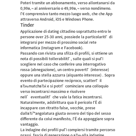
Poteri tramite un abbonamento, verso allontanarsi da
0,99в‚¬ al anniversario o 49,99в‚¬ verso nondimeno.
Г€ comprensivo tanto mezzo luogo web, che che App
attraverso Android, iOS e Windows Phone.
Tinder
Applicazione di dating cittadino soprattutto entro le
persone over 25-30 anni, possiede la particolaritГ di
integrarsi per mezzo di prossimo social rete
informatica (Instagram e Facebook).
Passando con rivista una sfilza di profili, si ottiene un
nota di possibili tollerabilitГ , sulle quali si puГІ
scegliere nel caso che conferire una interrogativo
rossa (abnegazione), un centro povertГ (interesse)
oppure una stella azzurra (alquanto interesse) . Sopra
evento di partecipazione reciproco, scatterГ il
вЂњmatchвЂќ e si potrГ cominciare una colloquio
verso incontrarsi massimo e risolvere
nell’eventualitГ che vale la fatica incontrarsi.
Naturalmente, addirittura qua il pericolo ГЁ di
incappare con ritratto false, vecchie, prese
dallвЂ™angolatura giusta ovvero del tipo del sesso
differente da colui manifesto, ГЁ da appoggiare sopra
vantaggio.
La indagine dei profili puГІ compiersi tramite percorso
prassi, fascia di generazione o вЂњalla indagine