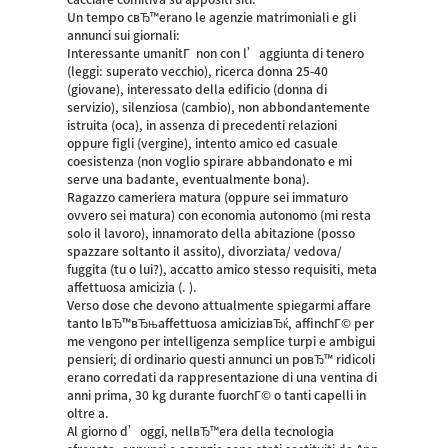
Un tempo cвЂ™erano le agenzie matrimoniali e gli
annunci sui giornali:
Interessante umanitГ non con l’aggiunta di tenero
(leggi: superato vecchio), ricerca donna 25-40
(giovane), interessato della edificio (donna di
servizio), silenziosa (cambio), non abbondantemente
istruita (oca), in assenza di precedenti relazioni
oppure figli (vergine), intento amico ed casuale
coesistenza (non voglio spirare abbandonato e mi
serve una badante, eventualmente bona).
Ragazzo cameriera matura (oppure sei immaturo
ovvero sei matura) con economia autonomo (mi resta
solo il lavoro), innamorato della abitazione (posso
spazzare soltanto il assito), divorziata/ vedova/
fuggita (tu o lui?), accatto amico stesso requisiti, meta
affettuosa amicizia (. ).
Verso dose che devono attualmente spiegarmi affare
tanto lвЂ™вЂњaffettuosa amiciziaвЂќ, affinchГ© per
me vengono per intelligenza semplice turpi e ambigui
pensieri; di ordinario questi annunci un poвЂ™ ridicoli
erano corredati da rappresentazione di una ventina di
anni prima, 30 kg durante fuorchГ© o tanti capelli in
oltre a.
Al giorno d’oggi, nellвЂ™era della tecnologia