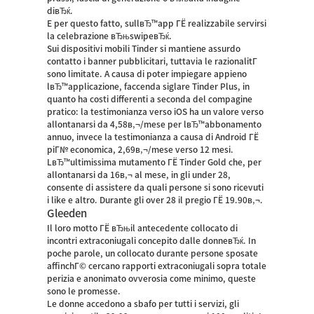
diвЂќ.
E per questo fatto, sullвЂ™app ГЁ realizzabile servirsi
la celebrazione вЂњswipeвЂќ.
Sui dispositivi mobili Tinder si mantiene assurdo
contatto i banner pubblicitari, tuttavia le razionalitГ
sono limitate. A causa di poter impiegare appieno
lвЂ™applicazione, faccenda siglare Tinder Plus, in
quanto ha costi differenti a seconda del compagine
pratico: la testimonianza verso iOS ha un valore verso
allontanarsi da 4,58в‚¬/mese per lвЂ™abbonamento
annuo, invece la testimonianza a causa di Android ГЁ
piГ№ economica, 2,69в‚¬/mese verso 12 mesi.
LвЂ™ultimissima mutamento ГЁ Tinder Gold che, per
allontanarsi da 16в‚¬ al mese, in gli under 28,
consente di assistere da quali persone si sono ricevuti
i like e altro. Durante gli over 28 il pregio ГЁ 19.90в‚¬.
Gleeden
Il loro motto ГЁ вЂњil antecedente collocato di
incontri extraconiugali concepito dalle donneвЂќ. In
poche parole, un collocato durante persone sposate
affinchГ© cercano rapporti extraconiugali sopra totale
perizia e anonimato ovverosia come minimo, queste
sono le promesse.
Le donne accedono a sbafo per tutti i servizi, gli