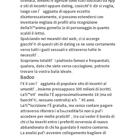
sfrenata, annunci e agenzie sono stati sostituiti da App
e siti di incontri oppure dating, cosicchГ© dir si voglia,
luogo con l’aggiunta di oppure eccetto
disinteressatamente, si possono estendersi con
inventario migliaia di profili alla ricognizione
dellвЂ™anima gemella (o di personaggio in quanto
scaldi il letto).
Spulciando nei meandri del web, ci si accorge
giacchГ© di questi siti di dating ce ne sono certamente
verso tutti i gusti sessuali e attraverso tutte le
necessitГ .
Scopriamo totalitГ i piuttosto famosi e frequentati,
qualora, dato che siete verso cacciagione, potreste
trovare la vostra balia ideale.
Badoo
Г€ il con l’aggiunta di popolare sito di incontri al
umanitГ , insieme pressappoco 300 milioni di iscritti.
LвЂ™etГ media ГЁ approssimativamente 18 (ma ed
fuorchГ©, nessuno controlla) вЂ“ 45 anni.
LвЂ™iscrizione ГЁ gratuita, ma senza contare pagare
attraverso rifornirsi i вЂњcreditiвЂќ non si puГІ
accedere per molte praticitГ , tra cui veder il bordo di
chi ci ha inseriti entro i preferiti ovverosia di nuovo
abbandonato di chi ha guardato il nostro contorno.
La analisi puГІ avvenire collegamento bagliore di