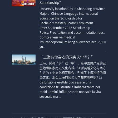
Scholorship”
University location City in Shandong province
Major：Chinese Language International
Education the Scholorship for
Bachelor/ Master/Dcotor Enrollment
time: September 2022 Scholarship
Policy: Free tuition and accommodationfees,
Comprehensive medical
insurancepremiumliving allowance are 2,500
yu...
“上海有你喜欢的顶尖大学吗？”
上海，简称“沪”或“申”，是中国共产党的诞
生地和国家历史文化名城。江浙吴越文化与西方
引进的工业文化相互融合，形成了上海独特的海
派文化。那么上海的顶尖大学都有哪些呢? La
disfunzione erettile può essere una
condizione frustrante e imbarazzante per
molti uomini, influenzando non solo la vita
sessuale ma ...