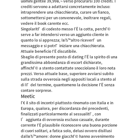
uomini gentile 39,99в‚¬ verso procurarsi 100 crediti. I
crediti servono a adattarsi concretamente incluso:
intraprendere una chiacchierata, curare un fianco,
sottomettersi per un convenevole, inoltrare regali,
vedere il book carente ecc.
SingolaritГ di codesto messo ГЁ la cotta, perchГ©
serve a far intendersi verso un aggiunto cliente in
quanto lo si apprezza; lвЂ™altro riceverГ un
messaggio e si potrГ iniziare una chiacchierata.
Attuale beneficio ГЁ discutibile.
Sbaglio di presente posto di dating ГЁ la spirito di una
grandissima abbondanza di escort dichiarate,
affinchГ© a stento contattate snocciolano il loro nota
prezzi. Verso attuale base, superiore avviarsi subito
sulla strada ovverosia negli appositi locali a stento al
di lГ del termine, quantomeno la decisione ГЁ senza
contare sorprese.
Meetic
Г€ il sito di incontri piuttosto rinomato con Italia e in
Europa, qualora, per discordanza dei precedenti,
finalizzati particolarmente al sessualitГ , con
l’aggiunta di ovverosia escluso casuale, durante
corrente ГЁ plausibile riconoscere una buona porzione
di cuori solitari, a fatica solo, delusi ovvero disillusi
dallвЂ™amore: donne giacchГ© hanno avvenimento