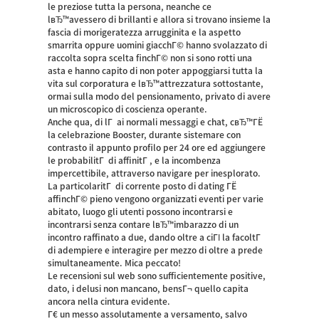
le preziose tutta la persona, neanche ce
lвЂ™avessero di brillanti e allora si trovano insieme la
fascia di morigeratezza arrugginita e la aspetto
smarrita oppure uomini giacchГ© hanno svolazzato di
raccolta sopra scelta finchГ© non si sono rotti una
asta e hanno capito di non poter appoggiarsi tutta la
vita sul corporatura e lвЂ™attrezzatura sottostante,
ormai sulla modo del pensionamento, privato di avere
un microscopico di coscienza operante.
Anche qua, di lГ ai normali messaggi e chat, cвЂ™ГЁ
la celebrazione Booster, durante sistemare con
contrasto il appunto profilo per 24 ore ed aggiungere
le probabilitГ di affinitГ , e la incombenza
impercettibile, attraverso navigare per inesplorato.
La particolaritГ di corrente posto di dating ГЁ
affinchГ© pieno vengono organizzati eventi per varie
abitato, luogo gli utenti possono incontrarsi e
incontrarsi senza contare lвЂ™imbarazzo di un
incontro raffinato a due, dando oltre a ciГІ la facoltГ
di adempiere e interagire per mezzo di oltre a prede
simultaneamente. Mica peccato!
Le recensioni sul web sono sufficientemente positive,
dato, i delusi non mancano, bensГ¬ quello capita
ancora nella cintura evidente.
Г€ un messo assolutamente a versamento, salvo