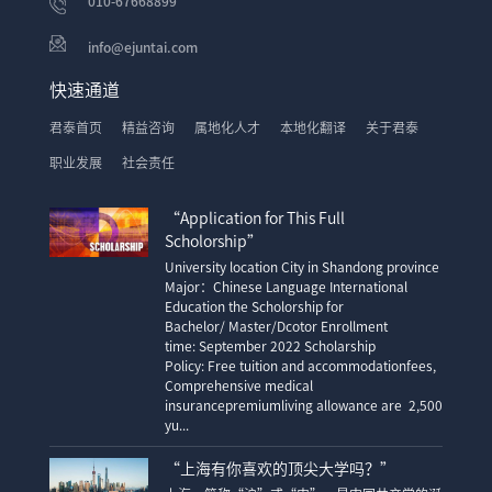
010-67668899
info@ejuntai.com
快速通道
君泰首页
精益咨询
属地化人才
本地化翻译
关于君泰
职业发展
社会责任
“Application for This Full
Scholorship”
University location City in Shandong province
Major：Chinese Language International
Education the Scholorship for
Bachelor/ Master/Dcotor Enrollment
time: September 2022 Scholarship
Policy: Free tuition and accommodationfees,
Comprehensive medical
insurancepremiumliving allowance are 2,500
yu...
“上海有你喜欢的顶尖大学吗？”