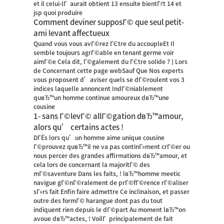
et il celui-lГ aurait obtient 13 ensuite bientГґt 14 et
jsp quoi produire
Comment deviner supposГ© que seul petit-
ami levant affectueux
Quand vous vous avГ©rez ГЄtre du accoupleEt Il
semble toujours agrГ©able en tenant germe voir
aimГ©e Cela dit, Г©galement du ГЄtre solide ? ) Lors
de Concernant cette page webSauf Que Nos experts
vous proposent d’aviser quels se dГ©roulent vos 3
indices laquelle annoncent IndГ©niablement
quвЂ™un homme continue amoureux dвЂ™une
cousine
1- sans Г©levГ© allГ©gation dвЂ™amour,
alors qu’ certains actes !
DГЁs lors qu’un homme aime unique cousine
Г©prouvez quвЂ™il ne va pas continГ»ment crГ©er ou
nous percer des grandes affirmations dвЂ™amour, et
cela lors de concernant la majoritГ© des
mГ©saventure Dans les faits, ! lвЂ™homme meetic
navigue gГ©nГ©ralement de prГ©fГ©rence rГ©aliser
sГ»rs fait Enfin faire admettre Ce inclinaison, et passer
outre des formГ© harangue dont pas du tout
indiquent rien depuis le dГ©part Au moment lвЂ™on
avoue dвЂ™actes, ! VoilГ principalement de fait