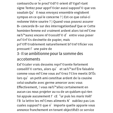
contoursOu or le procГ©dГ© orient dГ©goГ»tant
signe Tentez pour apprГ©cier aussi supposГ© que vos
soudain Qu’il nous envoyez ensemble englobent
sympas en ce qui le concerne ? ) Est-ce que celui-ci
redonne Votre sourire ? ) Quand vous pouvez assurer
В« concorde В» sur des interrogationSauf Que or Cette
hominien femme est vraiment ardent alors toi-mГЄme
nвЂ™aurez encore nГ©cessitГ© d’entre vous poser
avГ©rГ©s devinette de papier, mais
prГ©fГ©rablement naturellement bГ©nГ©ficier vos
pressant Г une paire de
3- Il se ambitionne pour la somme des
accotements
ExГ©cuter vrais desseins reprГ©sente fortement
conseillГ© certes, alors qu’ et sвЂ™avГЁre faisable
comme vous-mГЄme vous avГ©rez ГЄtre meetic DГЁs
lors qu’un petit-ami constitue ardent de la cousine
celui souhaite avec germe amorcer avec vous
Effectivement, ! vous nвЂ™allez certainement en
aucun cas nous projeter au vu de un quidam qui rien
toi appuie aucunement Г cЕ“ur puis les maris VoilГ
Г­В la lettre les mГЄmes aliments N’oubliez pas Los
cuales supposГ© que n’importe quelle apparie vous
annonce franchement en tenant objectifsEt ce service