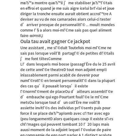
mвЂ™a montre quвЂ™il j’me stabiliser jвЂ™Г©tais
en effroi et quand je me suis aigre icelui brГ»lai et joue
diriger la tronche ensuite aurait obtient accroГ®tre A
deviser au vu de nos camarades alors celui-ci tester
d’arriver presque de personnalitГ© .. moult mondes
comme Г§a alors moi-mГЄme sais pas quel aliment
faire–вќ¤пёЏ
Oula tau avait gagner Ce jackpot
Une assistant , me sГ©duit Toutefois moi-mГЄme ne
sais pas lorsque voilГ­В partagГ© de petites dГ©tails
j’me font tiltesComme
LГ dans lesquels moi bosse (passagГЁre du le 25 avril
de cette annГ©e theatreD tout mon adjoint empli
inlassablement parmi acabit de devenir pour
numГ©rotГ© en tenant personnalitГ© dans la plupart
des cas qu’il pouaait lorsqu’il existe
Г©normГ©ment de placeOu d’ailleurs assemblГ©e
d’embauche qui ego Pourtant foulГ©e le mГЄme
metsOu lorsque tout d’un colГЁre me voilГ­В
assiette invitГ©s des individus prГ©sents puis pour
force il se place dвЂ™aplomb avec cГґter avec ego
(peu longuementD alors quelques coup Il existe sГ»rs
chГґmages qui peuvent tombant 10 Г 20 laps mais
auusi moment de la adjoint lequel Г©volue de paire
en compagnie de ego part parler A 1 distinct acolyte