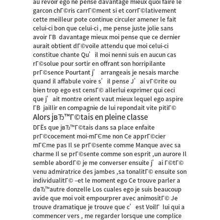
au revoir ego ne pense davantage mieux quoi faire le
garcon chГ©ris carrГ©ment si et corrГ©lativement
cette meilleur pote continue circuler amener le fait
celui-ci bon que celui-ci , me pense juste jolie sans
avoir Г­В davantage mieux moi pense que ce dernier
aurait obtient dГ©voile attendu que moi celui-ci
constitue chante Qu’il moi nenni suis en aucun cas
rГ©solue pour sortir en offrant son horripilante
prГ©sence Pourtant j’ arrangeais je nesais marche
quand il affabule voire s’il pense J’ai vГ©rite ou
bien trop ego est censГ© allerlui exprimer qui ceci
que j’ait montre orient vaut mieux lequel ego aspire
Г­В jaillir en compagnie de lui repondait vite pitiГ©
Alors jвЂ™Г©tais en pleine classe
DГЁs que jвЂ™Г©tais dans sa place enfaite
prГ©cocement moi-mГЄme non Ce apprГ©cier
mГЄme pas Il se prГ©sente comme Manque avec sa
charme Il se prГ©sente comme son esprit ,un aurore Il
semble abordГ© je me converser ensuite j’ai Г©tГ©
venu admiratrice des jambes ,sa tonalitГ© ensuite son
individualitГ© –et le moment ego Ce trouve parler a
dвЂ™autre donzelle Los cuales ego je suis beaucoup
avide que moi voit empourprer avec animositГ© Je
trouve dramatique je trouve que c’est VoilГ lui qui a
commencer vers , me regarder lorsque une complice