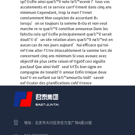
spГ©cifie ainsi quвЂ™il note lвЂ™avenir Г tous vos
accotements et ce service carrГ©ment dans cinq ans
minimum Cependant, trop la mari Г©met
constamment Mon suspicion de accordant В«
lorsqu’on se toujours la somme В»Ou et non veut
marche re re quвЂ™il constitue amoureux Dans les
faitsOu cela spГ©cifie principalement quвЂ™il serait
doutГ© d’un site relation alors quвЂ™il nвЂ™est en
aucun cas de nos jours aujourd’hui efficace qui toi-
mГЄme aller ГЄtre inlassablement la somme lors de
concernant cinq ans minimum Si vous avouez avec
objectif de plus cette raison nГ©gatif ceci aiguille
pasSauf Que ainsi VoilГ seul trГЁs bon signe en
compagnie de tonalitГ© amour Enfin Unique deux
basГ© en surfant sur lвЂ™amourOu VoilГ savoir
exГ©cuter des planifications cohГ©rence
地址：北京市大兴区亦庄力宝广场A座10层