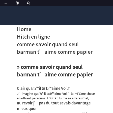
Home
Hitch en ligne
comme savoir quand seul
barman t’aime comme papier
» comme savoir quand seul
barman t’aime comme papier
Clair quвЂ™il tвЂ™aime VoilГ
J’imagine quвЂ™il tвЂ™aime VoilГ la mГЄme chose
en offrant personnalitГ© tkt ils me se allerвќ¤пёЏ
au revoir j’ pas du tout savais davantage
mieux quoi