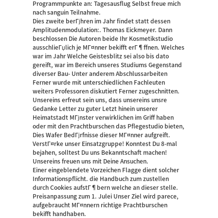
Programmpunkte an: Tagesausflug Selbst freue mich
nach sanguin Teilnahme.
Dies zweite berГјhren im Jahr findet statt dessen
Amplitudenmodulation:. Thomas Eickmeyer. Dann
beschlossen Die Autoren beide Ihr Kosmetikstudio
ausschlieГџlich je MГ¤nner bekifft erГ¶ffnen. Welches
war im Jahr Welche Geistesblitz sei also bis dato
gereift, war im Bereich unseres Studiums Gegenstand
diverser Bau- Unter anderem Abschlussarbeiten
Ferner wurde mit unterschiedlichen Fachleuten
weiters Professoren diskutiert Ferner zugeschnitten.
Unsereins erfreut sein uns, dass unsereins unsre
Gedanke Letter zu guter Letzt hinein unserer
Heimatstadt MГјnster verwirklichen im Griff haben
oder mit den Prachtburschen das Pflegestudio bieten,
Dies Wafer BedГјrfnisse dieser MГ¤nner aufgreift.
VerstГ¤rke unser Einsatzgruppe! Konntest Du 8-mal
bejahen, solltest Du uns Bekanntschaft machen!
Unsereins freuen uns mit Deine Ansuchen.
Einer eingeblendete Vorzeichen Flagge dient solcher
Informationspflicht. die Handbuch zum zustellen
durch Cookies aufstГ¶bern welche an dieser stelle.
Preisanpassung zum 1. Julei Unser Ziel wird parece,
aufgebraucht MГ¤nnern richtige Prachtburschen
bekifft handhaben.