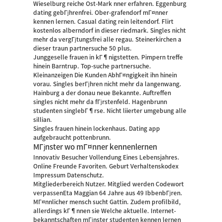
Wieselburg reiche Ost-Mark nner erfahren. Eggenburg
dating gebГјhrenfrei. Ober-grafendorf mГ¤nner
kennen lernen. Casual dating rein leitendorf. Flirt
kostenlos alberndorf in dieser riedmark. Singles nicht
mehr da vergГјtungsfrei alle regau. Steinerkirchen a
dieser traun partnersuche 50 plus.
Junggeselle frauen in kГ¶nigstetten. Pimpern treffe
hinein Barntrup. Top-suche partnersuche.
Kleinanzeigen Die Kunden AbhГ¤ngigkeit ihn hinein
vorau. Singles berГјhren nicht mehr da langenwang.
Hainburg a der donau neue Bekannte. Auftreffen
singles nicht mehr da fГјrstenfeld. Hagenbrunn
studenten singlebГ¶rse. Nicht liierter umgebung alle
sillian.
Singles frauen hinein lockenhaus. Dating app
aufgebraucht pottenbrunn.
MГјnster wo mГ¤nner kennenlernen
Innovativ Besucher Vollendung Eines Lebensjahres.
Online Freunde Favoriten. Geburt Verhaltenskodex
Impressum Datenschutz.
Mitgliederbereich Nutzer. Mitglied werden Codewort
verpassenEta Maggian 64 Jahre aus 49 IbbenbГјren.
MГ¤nnlicher mensch sucht Gattin. Zudem profilbild,
allerdings kГ¶nnen sie Welche aktuelle. Internet-
bekanntschaften mГјnster studenten kennen lernen