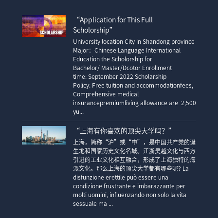
“Application for This Full
Scholorship”
University location City in Shandong province
Major：Chinese Language International
Education the Scholorship for
Bachelor/ Master/Dcotor Enrollment
time: September 2022 Scholarship
Policy: Free tuition and accommodationfees,
Comprehensive medical
insurancepremiumliving allowance are 2,500
yu...
“上海有你喜欢的顶尖大学吗？”
上海，简称“沪”或“申”，是中国共产党的诞
生地和国家历史文化名城。江浙吴越文化与西方
引进的工业文化相互融合，形成了上海独特的海
派文化。那么上海的顶尖大学都有哪些呢? La
disfunzione erettile può essere una
condizione frustrante e imbarazzante per
molti uomini, influenzando non solo la vita
sessuale ma ...