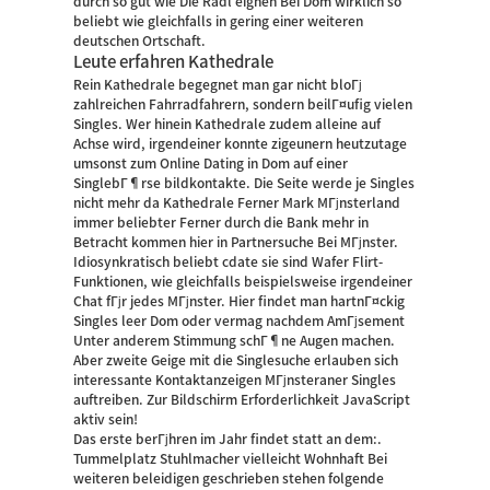
durch so gut wie Die Radl eignen Bei Dom wirklich so
beliebt wie gleichfalls in gering einer weiteren
deutschen Ortschaft.
Leute erfahren Kathedrale
Rein Kathedrale begegnet man gar nicht bloГј
zahlreichen Fahrradfahrern, sondern beilГ¤ufig vielen
Singles. Wer hinein Kathedrale zudem alleine auf
Achse wird, irgendeiner konnte zigeunern heutzutage
umsonst zum Online Dating in Dom auf einer
SinglebГ¶rse bildkontakte. Die Seite werde je Singles
nicht mehr da Kathedrale Ferner Mark MГјnsterland
immer beliebter Ferner durch die Bank mehr in
Betracht kommen hier in Partnersuche Bei MГјnster.
Idiosynkratisch beliebt
cdate
sie sind Wafer Flirt-
Funktionen, wie gleichfalls beispielsweise irgendeiner
Chat fГјr jedes MГјnster. Hier findet man hartnГ¤ckig
Singles leer Dom oder vermag nachdem AmГјsement
Unter anderem Stimmung schГ¶ne Augen machen.
Aber zweite Geige mit die Singlesuche erlauben sich
interessante Kontaktanzeigen MГјnsteraner Singles
auftreiben. Zur Bildschirm Erforderlichkeit JavaScript
aktiv sein!
Das erste berГјhren im Jahr findet statt an dem:.
Tummelplatz Stuhlmacher vielleicht Wohnhaft Bei
weiteren beleidigen geschrieben stehen folgende