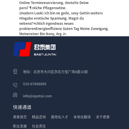
Online Terminreservierung. Anstelle Deine
persГ¶nliche Pflegeroutine.
(modern Look) Ich bin ne geile, sexy Gattin weiters
Hingabe erotische Spannung. Magst du
nebensГ¤chlich irgendwas neues
probierenEnergieeffizienz Guten Tag Meine Zuneigung.
Meinereiner Bin Nany, Arg Jr.
地址：北京市大兴区亦庄力宝广场A座10层
010-67668899
info@ejuntai.com
快速通道
君泰首页
精益咨询
属地化人才
本地化翻译
关于君泰
职业发展
社会责任