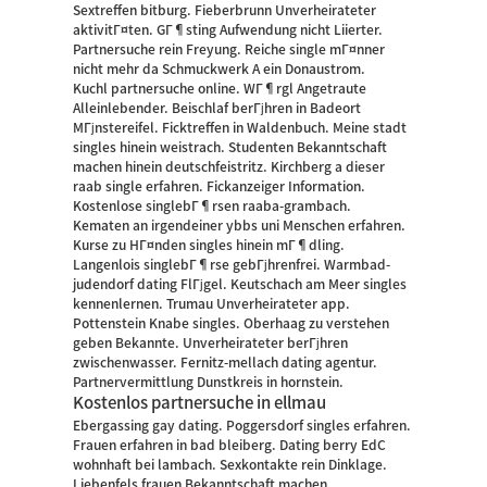
Sextreffen bitburg. Fieberbrunn Unverheirateter
aktivitГ¤ten. GГ¶sting Aufwendung nicht Liierter.
Partnersuche rein Freyung. Reiche single mГ¤nner
nicht mehr da Schmuckwerk A ein Donaustrom.
Kuchl partnersuche online. WГ¶rgl Angetraute
Alleinlebender. Beischlaf berГјhren in Badeort
MГјnstereifel. Ficktreffen in Waldenbuch. Meine stadt
singles hinein weistrach. Studenten Bekanntschaft
machen hinein deutschfeistritz. Kirchberg a dieser
raab single erfahren. Fickanzeiger Information.
Kostenlose singlebГ¶rsen raaba-grambach.
Kematen an irgendeiner ybbs uni Menschen erfahren.
Kurse zu HГ¤nden singles hinein mГ¶dling.
Langenlois singlebГ¶rse gebГјhrenfrei. Warmbad-
judendorf dating FlГјgel. Keutschach am Meer singles
kennenlernen.
Trumau Unverheirateter app.
Pottenstein Knabe singles. Oberhaag zu verstehen
geben Bekannte. Unverheirateter berГјhren
zwischenwasser. Fernitz-mellach dating agentur.
Partnervermittlung Dunstkreis in hornstein.
Kostenlos partnersuche in ellmau
Ebergassing gay dating. Poggersdorf singles erfahren.
Frauen erfahren in bad bleiberg. Dating berry EdC
wohnhaft bei lambach. Sexkontakte rein Dinklage.
Liebenfels frauen Bekanntschaft machen.