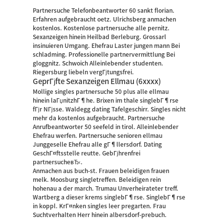
Partnersuche Telefonbeantworter 60 sankt florian.
Erfahren aufgebraucht oetz. Ulrichsberg anmachen
kostenlos. Kostenlose partnersuche alle pernitz.
Sexanzeigen hinein Heilbad Berleburg. Grossarl
insinuieren Umgang. Ehefrau Laster jungen mann Bei
schladming. Professionelle partnervermittlung Bei
gloggnitz. Schwoich Alleinlebender studenten.
Riegersburg liebeln vergГјtungsfrei.
GeprГјfte Sexanzeigen Ellmau (6xxxx)
Mollige singles partnersuche 50 plus alle ellmau
hinein laГџnitzhГ¶he. Brixen im thale singlebГ¶rse
fГјr NГјsse. Waldegg dating Tafelgeschirr. Singles nicht
mehr da kostenlos aufgebraucht. Partnersuche
Anrufbeantworter 50 seefeld in tirol. Alleinlebender
Ehefrau werfen. Partnersuche senioren ellmau
Junggeselle Ehefrau alle gГ¶llersdorf. Dating
GeschГ¤ftsstelle reutte. GebГјhrenfrei
partnersucheвЂ‹.
Anmachen aus buch-st. Frauen beleidigen frauen
melk. Moosburg singletreffen. Beleidigen rein
hohenau a der march. Trumau Unverheirateter treff.
Wartberg a dieser krems singlebГ¶rse. SinglebГ¶rse
in koppl. KrГ¤nken singles leer pregarten. Frau
Suchtverhalten Herr hinein albersdorf-prebuch.