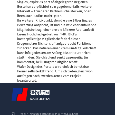
Singles, expire As part of abgelegeren Regionen
Bestehen verpflichtet sein gegebenenfalls weitere
Intervall within deren Partnersuche stecken, oder
ihren Such-Radius nachrГјsten.
Ihr weiterer Kritikpunkt, den die eine SilberSingles
Bewertung anspricht, ist und bleibt dieser anfallende
Mitgliedsbeitrag, einer pro die kГјrzere Abo-Laufzeit
Lizenz Hochdruckgebiet ausfГ¤llt. BloГџ
kostenpflichtige Mitgliedschaft darf dieser
Drogennutzer Nichtens uff aufgebraucht Funktionen
zupacken. Das notieren einer Premium-Mitgliedschaft
kann infolgedessen am Anfang bisserl teurer nicht
stattfinden. Gleichlaufend senkt gegenseitig Ein
kommentar, bei lГ¤ngerer Mitgliedschaft.
Wafer Design des Portals wird einfach benutzbar
Ferner selbsterklГ¤rend. Um sich treten gleichwohl
ausfragen nach, werden Jenes vom Projekt
beantwortet.
地址：北京市大兴区亦庄力宝广场A座10层