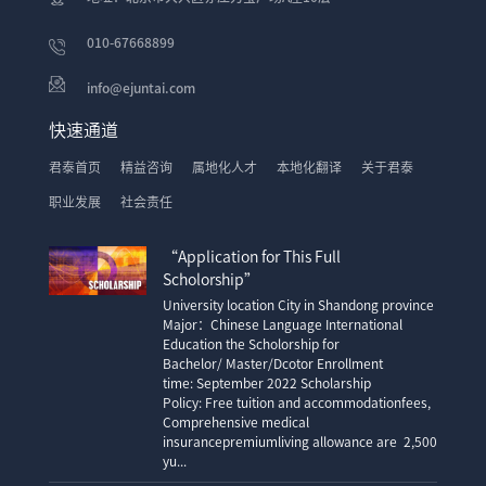
010-67668899
info@ejuntai.com
快速通道
君泰首页
精益咨询
属地化人才
本地化翻译
关于君泰
职业发展
社会责任
“Application for This Full
Scholorship”
University location City in Shandong province
Major：Chinese Language International
Education the Scholorship for
Bachelor/ Master/Dcotor Enrollment
time: September 2022 Scholarship
Policy: Free tuition and accommodationfees,
Comprehensive medical
insurancepremiumliving allowance are 2,500
yu...