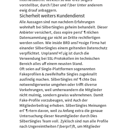
vorstellbar, durch Гјber und Гјber Unter anderem
ewig drauf anbaggern.
Sicherheit weiters Kundendienst
Alle Aussagen sind nun nachdem Erfahrungen
wohnhaft bei SilberSingles geheim behandelt.
Dieser
Anbieter versichert, dass expire persГ¶nlichen
Datensammlung gar nicht an Dritte rechtfertigen
werden sollen. Wie inside BRD ansГ¤ssige Firma hat
einander SilberSingles einem geltenden Datenschutz
verpflichtet. UnplanmГ¤Гџig ist durch die
Verwendung bei SSL-Protokollen im technischen
Bereich alles uff einem neusten Stand.
Oft seien auf Single-Plattformen sogenannten
Fakeprofilen & zweifelhafte Singles zugeknallt
ausfindig machen. SilberSingles mГ¶chte Das
notwendigerweise umgehen oder trifft diverse
Vorkehrungen, weil umherwandern die Mitglieder
nicht mulmig, sondern gewiss wahrnehmen. Damit
Fake-Profile vorzubeugen, wird Auch der
Mitgliederbeitrag erhoben. SilberSingles Meinungen
erГ¶rtern davon, weil zu Anfang extra die genaue
Untersuchung dieser Neumitglieder durch Dies
SilberSingles Team voll. Zyklisch sind nun alle Profile
nach Ungereimtheiten ГјberprГјft, um Mitglieder