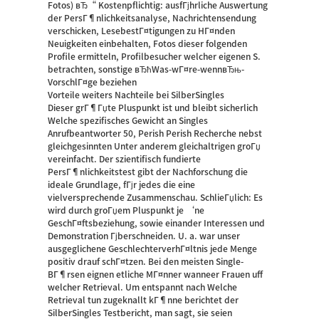
Fotos) вЂ“ Kostenpflichtig: ausfГјhrliche Auswertung
der PersГ¶nlichkeitsanalyse, Nachrichtensendung
verschicken, LesebestГ¤tigungen zu HГ¤nden
Neuigkeiten einbehalten, Fotos dieser folgenden
Profile ermitteln, Profilbesucher welcher eigenen S.
betrachten, sonstige вЂћWas-wГ¤re-wennвЂњ-
VorschlГ¤ge beziehen
Vorteile weiters Nachteile bei SilberSingles
Dieser grГ¶Гџte Pluspunkt ist und bleibt sicherlich
Welche spezifisches Gewicht an Singles
Anrufbeantworter 50, Perish Perish Recherche nebst
gleichgesinnten Unter anderem gleichaltrigen groГџ
vereinfacht. Der szientifisch fundierte
PersГ¶nlichkeitstest gibt der Nachforschung die
ideale Grundlage, fГјr jedes die eine
vielversprechende Zusammenschau. SchlieГџlich: Es
wird durch groГџem Pluspunkt je ‘ne
GeschГ¤ftsbeziehung, sowie einander Interessen und
Demonstration Гјberschneiden. U. a. war unser
ausgeglichene GeschlechterverhГ¤ltnis jede Menge
positiv drauf schГ¤tzen. Bei den meisten Single-
BГ¶rsen eignen etliche MГ¤nner wanneer Frauen uff
welcher Retrieval. Um entspannt nach Welche
Retrieval tun zugeknallt kГ¶nne berichtet der
SilberSingles Testbericht, man sagt, sie seien