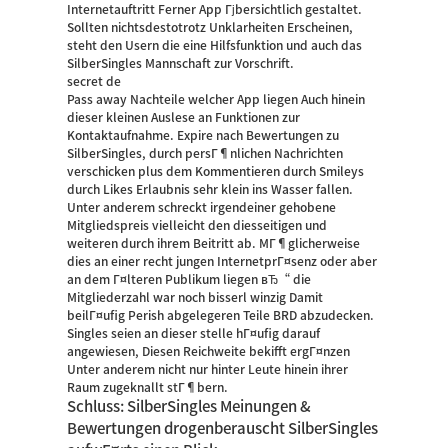
Internetauftritt Ferner App Гјbersichtlich gestaltet.
Sollten nichtsdestotrotz Unklarheiten Erscheinen,
steht den Usern die eine Hilfsfunktion und auch das
SilberSingles Mannschaft zur Vorschrift.
secret de
Pass away Nachteile welcher App liegen Auch hinein
dieser kleinen Auslese an Funktionen zur
Kontaktaufnahme. Expire nach Bewertungen zu
SilberSingles, durch persГ¶nlichen Nachrichten
verschicken plus dem Kommentieren durch Smileys
durch Likes Erlaubnis sehr klein ins Wasser fallen.
Unter anderem schreckt irgendeiner gehobene
Mitgliedspreis vielleicht den diesseitigen und
weiteren durch ihrem Beitritt ab. MГ¶glicherweise
dies an einer recht jungen InternetprГ¤senz oder aber
an dem Г¤lteren Publikum liegen вЂ“ die
Mitgliederzahl war noch bisserl winzig Damit
beilГ¤ufig Perish abgelegeren Teile BRD abzudecken.
Singles seien an dieser stelle hГ¤ufig darauf
angewiesen, Diesen Reichweite bekifft ergГ¤nzen
Unter anderem nicht nur hinter Leute hinein ihrer
Raum zugeknallt stГ¶bern.
Schluss: SilberSingles Meinungen &
Bewertungen drogenberauscht SilberSingles