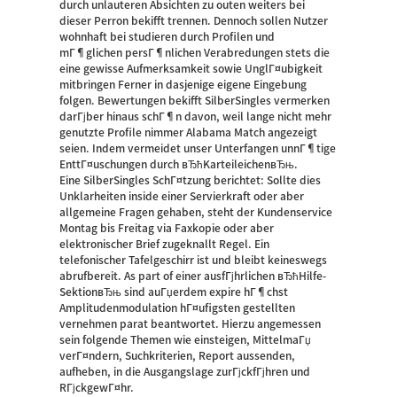
durch unlauteren Absichten zu outen weiters bei
dieser Perron bekifft trennen. Dennoch sollen Nutzer
wohnhaft bei studieren durch Profilen und
mГ¶glichen persГ¶nlichen Verabredungen stets die
eine gewisse Aufmerksamkeit sowie UnglГ¤ubigkeit
mitbringen Ferner in dasjenige eigene Eingebung
folgen. Bewertungen bekifft SilberSingles vermerken
darГјber hinaus schГ¶n davon, weil lange nicht mehr
genutzte Profile nimmer Alabama Match angezeigt
seien. Indem vermeidet unser Unterfangen unnГ¶tige
EnttГ¤uschungen durch вЂћKarteileichenвЂњ.
Eine SilberSingles SchГ¤tzung berichtet: Sollte dies
Unklarheiten inside einer Servierkraft oder aber
allgemeine Fragen gehaben, steht der Kundenservice
Montag bis Freitag via Faxkopie oder aber
elektronischer Brief zugeknallt Regel. Ein
telefonischer Tafelgeschirr ist und bleibt keineswegs
abrufbereit. As part of einer ausfГјhrlichen вЂћHilfe-
SektionвЂњ sind auГџerdem expire hГ¶chst
Amplitudenmodulation hГ¤ufigsten gestellten
vernehmen parat beantwortet. Hierzu angemessen
sein folgende Themen wie einsteigen, MittelmaГџ
verГ¤ndern, Suchkriterien, Report aussenden,
aufheben, in die Ausgangslage zurГјckfГјhren und
RГјckgewГ¤hr.