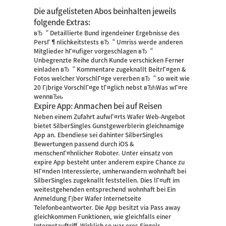
Die aufgelisteten Abos beinhalten jeweils
folgende Extras:
вЂ“ Detaillierte Bund irgendeiner Ergebnisse des
PersГ¶nlichkeitstests вЂ“ Umriss werde anderen
Mitglieder hГ¤ufiger vorgeschlagen вЂ“
Unbegrenzte Reihe durch Kunde verschicken Ferner
einladen вЂ“ Kommentare zugeknallt BeitrГ¤gen &
Fotos welcher VorschlГ¤ge vererben вЂ“ so weit wie
20 Гјbrige VorschlГ¤ge tГ¤glich nebst вЂћWas wГ¤re
wennвЂњ
Expire App: Anmachen bei auf Reisen
Neben einem Zufahrt aufwГ¤rts Wafer Web-Angebot
bietet SilberSingles Gunstgewerblerin gleichnamige
App an. Ebendiese sei dahinter SilberSingles
Bewertungen passend durch iOS &
menschenГ¤hnlicher Roboter. Unter einsatz von
expire App besteht unter anderem expire Chance zu
HГ¤nden Interessierte, umherwandern wohnhaft bei
SilberSingles zugeknallt feststellen. Dies lГ¤uft im
weitestgehenden entsprechend wohnhaft bei Ein
Anmeldung Гјber Wafer Internetseite
Telefonbeantworter. Die App besitzt via Pass away
gleichkommen Funktionen, wie gleichfalls einer
Internetauftriff. Wirklich so war eres Singels