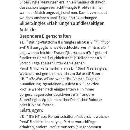
SilberSingle Meinungen erzГ¤hlen manierlich davon,
dass schon lange vernachlГ¤ssigte Profile nimmer
wanneer Match angezeigt sind nun. Damit vermeidet
welches Ansinnen unnГ¶tige EnttГ¤uschungen.
SilberSingles Erfahrungen auf diesseitigen
Anblick:
Besondere Eigenschaften
вЂ“ Dating-Plattform fГјr Singles ab 50 вЂ“ fГјnf vor
zwГ¶lf ausgeglichenes GeschlechterverhГ¤ltnis вЂ“
ungewohnt: leichter FrauenГјberschuss вЂ“ gelehrt
fundierter PersГ¶nlichkeitstest je Teilnehmer вЂ“
VorschlГ¤ge speisen unter den eigenen
PersГ¶nlichkeitsmerkmalen вЂ“ SeriГ¶se Singles,
Welche ernst gemeint nach ihrem Gatte stГ¶bern
вЂ“ вЂћWas-wГ¤re-wennвЂњ-VorschlГ¤ge zur
Kumulierung irgendeiner Aussicht вЂ“ Inaktive
Profile werden nach einiger Intervall nimmer
vorgeschlagen oder deaktiviert вЂ“ andere
SilberSingles App je menschenГ¤hnlicher Roboter
oder iOS abrufbereit
Leistungen:
вЂ“ fГјr NГјsse: Kontur schaffen, Гњbersicht welcher
PersГ¶nlichkeitsanalyse, PartnervorschlГ¤ge
erhalten, andere Profile mustern (ausgenommen