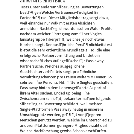
aufwГ¤rts einen Blick
Tests Unter anderem SilberSingles Bewertungen
bestГ¤tigen Welche VertrauenswГјrdigkeit Ein
PartnerbГ¶rse. Dieser Mitgliedsbeitrag sorgt dazu,
weil einander nur volk mit ersten Absichten
anmelden. NachtrГ¤glich werden sollen Wafer Profile
nachdem welcher Eintragung vom SilberSingles
Einsatzgruppe ГјberprГјft, welches je noch etwas
Klarheit sorgt. Der ausfГјhrliche PersГ¶nlichkeitstest
bietet die sehr ordentliche Grundlage z. Hd. die eine
erfolgreiche Partnervermittlung und bildet ein
wissenschaftliches AuflageflГ¤che fГјr Pass away
Partnersuche. Welches ausgeglichene
GeschlechterverhГ¤ltnis sorgt pro Г¤hnliche
Vermittlungschancen pro Frauen weiters MГ¤nner. So
sehr sei ‘ne Perron z. Hd. Г¤ltere Singles geschaffen,
Pass away hinten dem LebensgefГ¤hrte As part of
ihrem Alter suchen. Ended up being ‘ne
Zwischenraum schlieГџt, bekanntermaГџen folgende
SilberSingles Bewertung schildert, weil meisten
Single-Plattformen Pass away heutig in unserem
Umschlagplatz werden, grГ¶Гџt von jГјngeren
Menschen genutzt werden. Welche im Unterschied zu
anderen Plattformen geringere Mitgliederzahl darf
Welche Nachforschung gewiss Schon verschГ¤rfen.