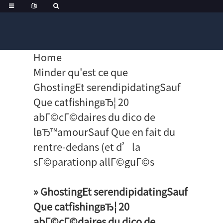
Home
Minder qu'est ce que
GhostingEt serendipidatingSauf
Que catfishingвЂ¦ 20
abГ©cГ©daires du dico de
lвЂ™amourSauf Que en fait du
rentre-dedans (et d’la
sГ©parationp allГ©guГ©s
» GhostingEt serendipidatingSauf
Que catfishingвЂ¦ 20
abГ©cГ©daires du dico de