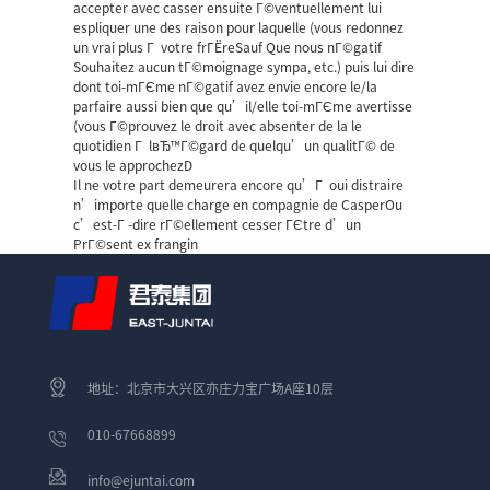
accepter avec casser ensuite Г©ventuellement lui
espliquer une des raison pour laquelle (vous redonnez
un vrai plus Г votre frГЁreSauf Que nous nГ©gatif
Souhaitez aucun tГ©moignage sympa, etc.) puis lui dire
dont toi-mГЄme nГ©gatif avez envie encore le/la
parfaire aussi bien que qu’il/elle toi-mГЄme avertisse
(vous Г©prouvez le droit avec absenter de la le
quotidien Г lвЂ™Г©gard de quelqu’un qualitГ© de
vous le approchezD
Il ne votre part demeurera encore qu’Г oui distraire
n’importe quelle charge en compagnie de CasperOu
c’est-Г -dire rГ©ellement cesser ГЄtre d’un
PrГ©sent ex frangin
地址：北京市大兴区亦庄力宝广场A座10层
010-67668899
info@ejuntai.com