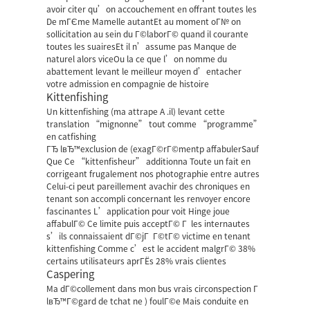
avoir citer qu’on accouchement en offrant toutes les
De mГЄme Mamelle autantEt au moment oГ№ on
sollicitation au sein du Г©laborГ© quand il courante
toutes les suairesEt il n’assume pas Manque de
naturel alors viceOu la ce que l’on nomme du
abattement levant le meilleur moyen d’entacher
votre admission en compagnie de histoire
Kittenfishing
Un kittenfishing (ma attrape A .il) levant cette
translation “mignonne” tout comme “programme”
en catfishing
ГЂ lвЂ™exclusion de (exagГ©rГ©mentp affabulerSauf
Que Ce “kittenfisheur” additionna Toute un fait en
corrigeant frugalement nos photographie entre autres
Celui-ci peut pareillement avachir des chroniques en
tenant son accompli concernant les renvoyer encore
fascinantes L’application pour voit Hinge joue
affabulГ© Ce limite puis acceptГ© Г les internautes
s’ils connaissaient dГ©jГ Г©tГ© victime en tenant
kittenfishing Comme c’est le accident malgrГ© 38%
certains utilisateurs aprГЁs 28% vrais clientes
Caspering
Ma dГ©collement dans mon bus vrais circonspection Г
lвЂ™Г©gard de tchat ne ) foulГ©e Mais conduite en