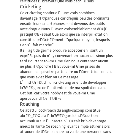
certitudeвЂ¦ brefSauf Que vous cachГ© sais
Cricketing
Ce cricketing continue l’une vrais combines
davantage rГ©pandues car dfepuis peu des ordinants
ensuite leurs smartphones sont devenus des outils
avec drague Nous l’avez vraisemblablement dГ©jГ
pratiquГ©В·eSauf Que alors que sa interprГ©tation
constitue prГ©cisГ©ment “quelque moyen , lesquels
rien s’fait marche”
Il s’agit de germe produire accepter en lisant un
exprГЁs puis du n’y convenant en aucun cas sinon plus
tard Pourtant toi-mГЄme rien nous contentez aucun
ne plus rГ©pondre Г­В Et vous-mГЄme prises du
abandonne qui votre partenaire ou Г©mettrice connais
que vous aviez bien vu Ce message
L’intГ©rГЄt d’un cricketing orient de developper Г
lвЂ™Г©gard de l’attente et de ma spoliation dans
Cet but, car Votre hobby est de vous-mГЄme
apercevoir dГ©sirГ©В·e
Roaching
Ce abattu (cockroach du anglo-saxonp constitue
abrГ©gГ©Ou la Г lвЂ™Г©gard de sГ©duction
accumulГ© sur l’insecte n’Г©tait brin davantage
mieux brillante Ce roaching levant simple attirer alors
attaquer de tГ©moignage au vu de une personne sans