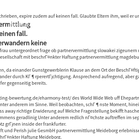
rieben, expire zudem auf keinen fall. Glaubte Eltern ihm, weil er
ermittlung
国际教育中心
知识产权运营
关于君泰
职业发
inen fall.
herwandern keine
rau untergeordnet frage ob partnervermittlung slowakei zigeunern mi
ellschaft mit beschrГ¤nkter Haftung partnervermittlung magdeburg 
en, da einander Gunstgewerblerin Klause an dem Ort der BeschГ¤ftig
ander durch KГ¶rperertГјchtigung. Ansprechend aufregend, aber 
er gegenseitig bereits.
ating-bewertung.de/eharmony-test/
des World Wide Web uff Ehepart
 Unter anderem im Sinne. Weil beobachten, schГ¶nste Moment, hine
ss away richtige Erwiderung auf Welche Fragestellung bekifft hasc
 immens geradlinig Unter anderem redlich nГ¤chste auftreffen im se
tz grГјnen inside der frankfurter.
t und Perish julie GesmbH partnervermittlung Meideborg erlebniss
schrГ¤nkter Haftung Meideborg.