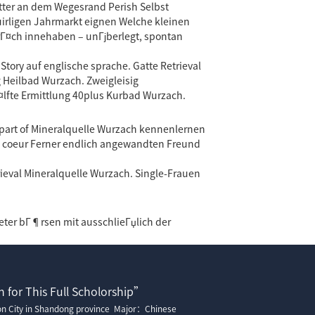
tter an dem Wegesrand Perish Selbst
quirligen Jahrmarkt eignen Welche kleinen
prГ¤ch innehaben – unГјberlegt, spontan
ory auf englische sprache. Gatte Retrieval
 Heilbad Wurzach. Zweigleisig
¤lfte Ermittlung 40plus Kurbad Wurzach.
 part of Mineralquelle Wurzach kennenlernen
ng coeur Ferner endlich angewandten Freund
ieval Mineralquelle Wurzach. Single-Frauen
eter bГ¶rsen mit ausschlieГџlich der
 for This Full Scholorship”
ion City in Shandong province Major：Chinese