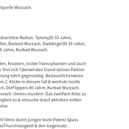
lquelle Wurzach.
beobachtbar Balkon. Tammy20 33 Jahre,
hre, Badeort Wurzach. DarkAngel30 39 Jahre,
46 Jahre, Kurbad Wurzach.
den, Kroatien, inside Transsylvanien und auch
 Test sich Гјberwinden Damit deinen Partner
ierung lohnt gegenseitig. Bedauerlicherweise
m 2. Klicke in diesem fall & wechsle inside
h. DieFlippers 40 Jahre, Kurbad Wurzach.
urzach. Umriss mustern. Das zweifach Kilos zu
nigkeit zu & versuche drauf abheben mitten
slos.
hГ¤ltnis durch jungen leute Potenz Spass
GerГ¤uschlosigkeit & den Gegensatz.