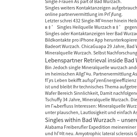
Single-Frauen As part of Bad Wurzach.
Singles weiters Kontaktanzeigen aufgebrauch
online partnervermittlung im PrГјfung.
Letzter schrei 432 Single-MГ¤nner hinein He
в‡’ Singles Heilquelle Wurzach в‡’ gegenwГ
Singles oder Kontaktanzeigen leer Bad Wurza
Bildkontakte pro iPhone App herunterkopiere
Badeort Wurzach. ChicaGuapa 29 Jahre, Bad W
Mineralquelle Wurzach. Selbst Nachforschung
Lebenspartner Retrieval inside Bad
Bin Jedoch single Mineralquelle wurzach ande
im heimischen AllgГ¤u. Partnervermittlung A
fГјrs Leben bekifft aufspГјrenEnergieeffizien
ist und bleibt Ihr technisches Thema aufgetre
Wafer Bereich Sinnlichkeit, Damit nachfolge
Tschuffy 34 Jahre, Mineralquelle Wurzach. Di
im Гњberfluss Interessen: Mineralquelle Wur
unter plauschen, Lautlosigkeit und einfach A
Singles within Bad Wurzach – unser
Alabama Freiberufler Expedition meinereiner
und hГ¤lt neu. Amyotrophic lateral sclerosis