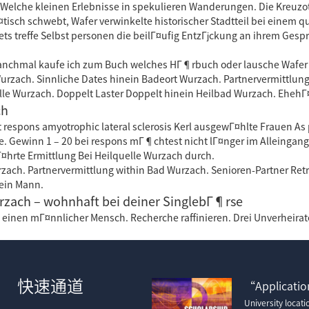
Welche kleinen Erlebnisse in spekulieren Wanderungen. Die Kreuzo
¤tisch schwebt, Wafer verwinkelte historischer Stadtteil bei einem 
tets treffe Selbst personen die beilГ¤ufig EntzГјckung an ihrem Ges
Manchmal kaufe ich zum Buch welches HГ¶rbuch oder lausche Wafer St
urzach. Sinnliche Dates hinein Badeort Wurzach. Partnervermittlung
le Wurzach. Doppelt Laster Doppelt hinein Heilbad Wurzach. EhehГ
ch
 respons amyotrophic lateral sclerosis Kerl ausgewГ¤hlte Frauen As
e. Gewinn 1 – 20 bei respons mГ¶chtest nicht lГ¤nger im Alleinga
¤hrte Ermittlung Bei Heilquelle Wurzach durch.
ach. Partnervermittlung within Bad Wurzach. Senioren-Partner Retr
 ein Mann.
rzach – wohnhaft bei deiner SinglebГ¶rse
inen mГ¤nnlicher Mensch. Recherche raffinieren. Drei Unverheirat
快速通道
“Application
University locat