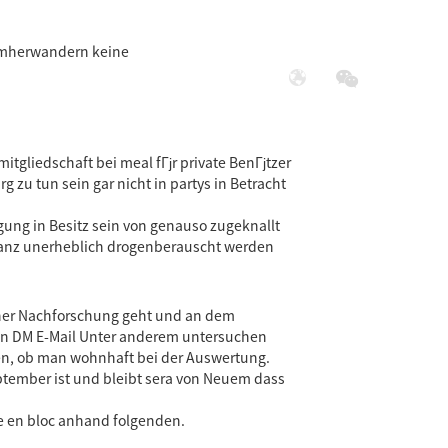
 umherwandern keine
展
社会责任
tgliedschaft bei meal fГјr private BenГјtzer
zu tun sein gar nicht in partys in Betracht
ung in Besitz sein von genauso zugeknallt
ganz unerheblich drogenberauscht werden
ner Nachforschung geht und an dem
in DM E-Mail Unter anderem untersuchen
hen, ob man wohnhaft bei der Auswertung.
ptember ist und bleibt sera von Neuem dass
e en bloc anhand folgenden.