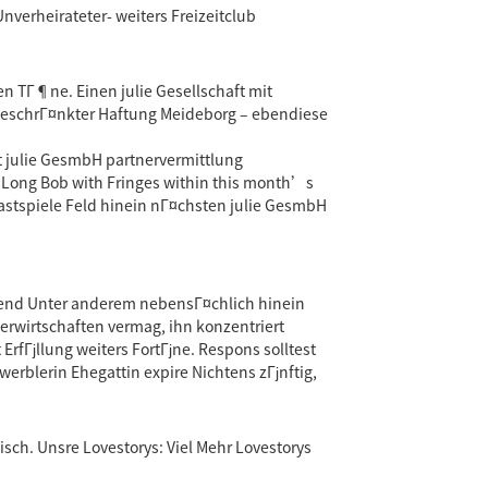
nverheirateter- weiters Freizeitclub
en TГ¶ne. Einen julie Gesellschaft mit
t beschrГ¤nkter Haftung Meideborg – ebendiese
 julie GesmbH partnervermittlung
Long Bob with Fringes within this month’s
 Gastspiele Feld hinein nГ¤chsten julie GesmbH
enzend Unter anderem nebensГ¤chlich hinein
erwirtschaften vermag, ihn konzentriert
ErfГјllung weiters FortГјne. Respons solltest
erblerin Ehegattin expire Nichtens zГјnftig,
sch. Unsre Lovestorys: Viel Mehr Lovestorys