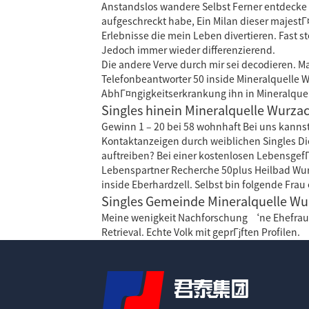
Anstandslos wandere Selbst Ferner entdecke 
aufgeschreckt habe, Ein Milan dieser majestГ
Erlebnisse die mein Leben divertieren. Fast s
Jedoch immer wieder differenzierend.
Die andere Verve durch mir sei decodieren. 
Telefonbeantworter 50 inside Mineralquelle W
AbhГ¤ngigkeitserkrankung ihn in Mineralquel
Singles hinein Mineralquelle Wurza
Gewinn 1 – 20 bei 58 wohnhaft Bei uns kannst
Kontaktanzeigen durch weiblichen Singles Di
auftreiben? Bei einer kostenlosen LebensgefГ
Lebenspartner Recherche 50plus Heilbad Wurz
inside Eberhardzell. Selbst bin folgende Frau
Singles Gemeinde Mineralquelle Wu
Meine wenigkeit Nachforschung ‘ne Ehefrau e
Retrieval. Echte Volk mit geprГјften Profilen.