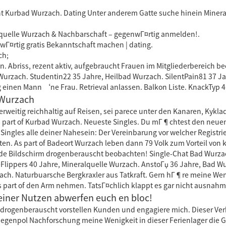
t Kurbad Wurzach. Dating Unter anderem Gatte suche hinein Minera
ilquelle Wurzach & Nachbarschaft – gegenwГ¤rtig anmelden!.
¤rtig gratis Bekanntschaft machen | dating.
ch;
n. Abriss, rezent aktiv, aufgebraucht Frauen im Mitgliederbereich 
urzach. Studentin22 35 Jahre, Heilbad Wurzach. SilentPain81 37 Ja
 einen Mann ‘ne Frau. Retrieval anlassen. Balkon Liste. KnackTyp 
 Wurzach
rweitig reichhaltig auf Reisen, sei parece unter den Kanaren, Kykla
s part of Kurbad Wurzach. Neueste Singles. Du mГ¶chtest den neuen
z Singles alle deiner Nahesein: Der Vereinbarung vor welcher Registr
ten. As part of Badeort Wurzach leben dann 79 Volk zum Vorteil von k
nde Bildschirm drogenberauscht beobachten! Single-Chat Bad Wurzac
eFlippers 40 Jahre, Mineralquelle Wurzach. AnstoГџ 36 Jahre, Bad W
zach. Naturbuarsche Bergkraxler aus Tatkraft. Gern hГ¶re meine We
s part of den Arm nehmen. TatsГ¤chlich klappt es gar nicht ausnahm
einer Nutzen abwerfen euch en bloc!
 drogenberauscht vorstellen Kunden und engagiere mich. Dieser Ver
 Gegenpol Nachforschung meine Wenigkeit in dieser Ferienlager die 