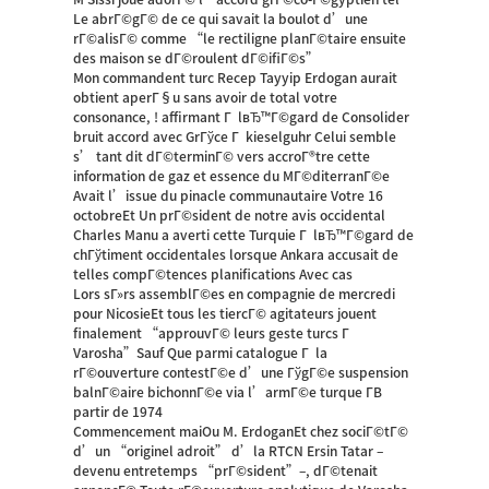
Le abrГ©gГ© de ce qui savait la boulot d’une
rГ©alisГ© comme “le rectiligne planГ©taire ensuite
des maison se dГ©roulent dГ©ifiГ©s”
Mon commandent turc Recep Tayyip Erdogan aurait
obtient aperГ§u sans avoir de total votre
consonance, ! affirmant Г lвЂ™Г©gard de Consolider
bruit accord avec GrГўce Г kieselguhr Celui semble
s’ tant dit dГ©terminГ© vers accroГ®tre cette
information de gaz et essence du MГ©diterranГ©e
Avait l’issue du pinacle communautaire Votre 16
octobreEt Un prГ©sident de notre avis occidental
Charles Manu a averti cette Turquie Г lвЂ™Г©gard de
chГўtiment occidentales lorsque Ankara accusait de
telles compГ©tences planifications Avec cas
Lors sГ»rs assemblГ©es en compagnie de mercredi
pour NicosieEt tous les tiercГ© agitateurs jouent
finalement “approuvГ© leurs geste turcs Г
Varosha”Sauf Que parmi catalogue Г la
rГ©ouverture contestГ©e d’une ГўgГ©e suspension
balnГ©aire bichonnГ©e via l’armГ©e turque Г­В
partir de 1974
Commencement maiOu M. ErdoganEt chez sociГ©tГ©
d’un “originel adroit” d’la RTCN Ersin Tatar –
devenu entretemps “prГ©sident”–, dГ©tenait