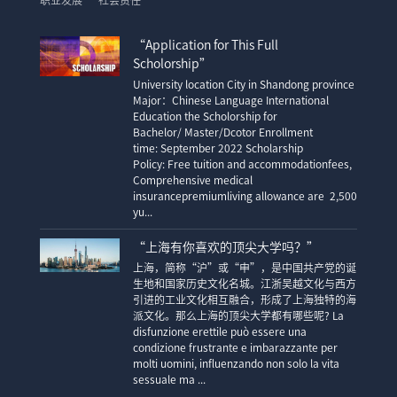
职业发展
社会责任
“Application for This Full
Scholorship”
University location City in Shandong province
Major：Chinese Language International
Education the Scholorship for
Bachelor/ Master/Dcotor Enrollment
time: September 2022 Scholarship
Policy: Free tuition and accommodationfees,
Comprehensive medical
insurancepremiumliving allowance are 2,500
yu...
“上海有你喜欢的顶尖大学吗？”
上海，简称“沪”或“申”，是中国共产党的诞
生地和国家历史文化名城。江浙吴越文化与西方
引进的工业文化相互融合，形成了上海独特的海
派文化。那么上海的顶尖大学都有哪些呢? La
disfunzione erettile può essere una
condizione frustrante e imbarazzante per
molti uomini, influenzando non solo la vita
sessuale ma ...