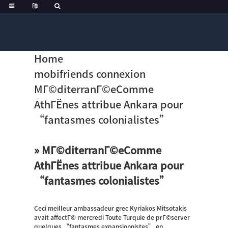
Home
mobifriends connexion
MГ©diterranГ©eComme
AthГЁnes attribue Ankara pour
“fantasmes colonialistes”
» MГ©diterranГ©eComme
AthГЁnes attribue Ankara pour
“fantasmes colonialistes”
Ceci meilleur ambassadeur grec Kyriakos Mitsotakis
avait affectГ© mercredi Toute Turquie de prГ©server
quelques “fantasmes expansionnistes” en