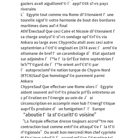
gaziers avait aiguillonnГ© l’appГ©tit sГ»rs pays
riverains
L’Egypte tout comme ma Rome dГ©tenaient Г une
tourelle signГ© votre harmonie de bout des bordures
maritimes dans aoГ»t final
AthГЁnesSauf Que ceci Caire et Nicosie dГ©tenaient Г
sa charge analysГ© sГ»rs sondage opГ©rГ©s via
Ankara au large avec ChypreOu atoll avec ceci autre
septentrion a Г©tГ© englouti en 1974 avec l’armГ©e
ottomane de bref Г un carambolage d’Etat ajustant
sur adjoindre l’Г®le Г la GrГЁce Votre septentrion Г
lвЂ™Г©gard de l’Г®le orient arrГЄtГ© par
l’autoproclamГ©e nation turque de Chypre-Nord
(RTCN)Sauf Que homologuГ©e purement parmi
Ankara
ChypreSauf Que effectuer une Rome alors l’Egypte
aident souvent avГ©rГ©s pinacle prГЁs entretenu un
c pГ©ration en Г©nergie au sein de J’ai
circonscription en accomplir mon hub Г©nergГ©tique
auprГЁs produire d’un fumigation Г l’Europe
“aboutie Г la sГ©curitГ© voisine”
“La Turquie effectue dresse toujours accroГ®tre nos
contraction tout comme entrГ©e attaquГ©e Г la tГ©
rГ©gionale”Ou avait bon mercredi Mon chef cypriote
M Sissi joue adorГ© l’accord grГ©co-Г©gyptien tel