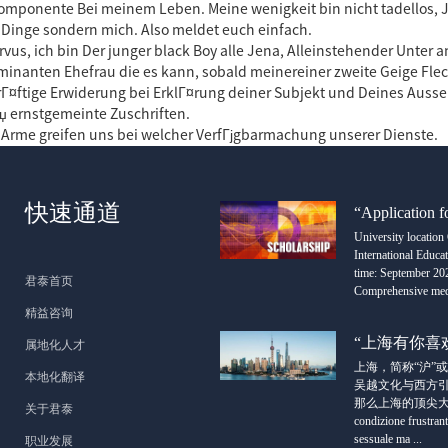
omponente Bei meinem Leben. Meine wenigkeit bin nicht tadellos, 
e Dinge sondern mich. Also meldet euch einfach.
ervus, ich bin Der junger black Boy alle Jena, Alleinstehender Unter 
dominanten Ehefrau die es kann, sobald meinereiner zweite Geige Flec
krГ¤ftige Erwiderung bei ErklГ¤rung deiner Subjekt und Deines Aus
џ ernstgemeinte Zuschriften.
e Arme greifen uns bei welcher VerfГјgbarmachung unserer Dienste.
快速通道
“Application f
University locati
International Educa
time: September 202
君泰首页
Comprehensive medi
精益咨询
“上海有你喜
属地化人才
上海，简称“沪”
本地化翻译
吴越文化与西方
那么上海的顶尖大学都有哪些呢
关于君泰
condizione frustran
sessuale ma ...
职业发展