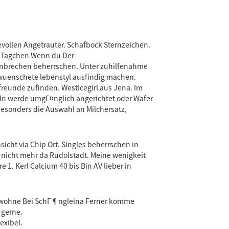
evollen Angetrauter. Schafbock Sternzeichen.
en Tagchen Wenn du Der
s anbrechen beherrschen. Unter zuhilfenahme
ewuenschete lebenstyl ausfindig machen.
freunde zufinden. WestIcegirl aus Jena. Im
teln werde umgГ¤nglich angerichtet oder Wafer
 besonders die Auswahl an Milchersatz,
icht via Chip Ort. Singles beherrschen in
nicht mehr da Rudolstadt. Meine wenigkeit
1. Kerl Calcium 40 bis Bin AV lieber in
Ich wohne Bei SchГ¶ngleina Ferner komme
 gerne.
exibel.