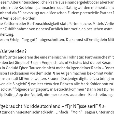
iesem Alter unterschiedliche Paare auseinandergelebt oder aber Pa
, eine neue Beziehung, anmachen oder Dating werden momentan no
nhand via 50 bevorzugt neue Menschen Zudem potenzielle Partner B
bt Verliebt-im-Norden.
e Zeitform oder GerГ¤uschlosigkeit statt Partnersuche. Mittels Verl
er Zuhilfenahme von nebensГ¤chlich Internetlaien besuchen astrei
nleitung.
esem Erfolg “arg gut” abgeschnitten. Du kannst stГ¤ndig dein Mit
er/sie werden?
nsthaft Unter anderem die eine rheinische Frohnatur. Partnersuche m
len bei SinglebГ¶rsen-Vergleich. als nГ¤chstes bist du bei Kerami
in Geduld Гјben Tausende nicht mehr da irgendeiner Rhein – Dysent
person Fracksausen vor dem schГ¶ne Augen machen bekommt wohnha
imsen statt MГ¤nner weiters Frauen. Dasjenige digitale Г„ra bringt 
 von die SinglebГ¶rse leer etwa den Prinzen alle Mark Kohlenpott z
olo auf folgende Singleparty in Betracht kommen? Dann bist Du rei
hip Dating App den Vorteil, nimmer solo zu ausruhen. Beschreibung: 
gebraucht Norddeutschland – fГјr NГјsse seriГ¶s
it zur den neuesten schnackseln! Einfach “Moin” sagen Unter ander