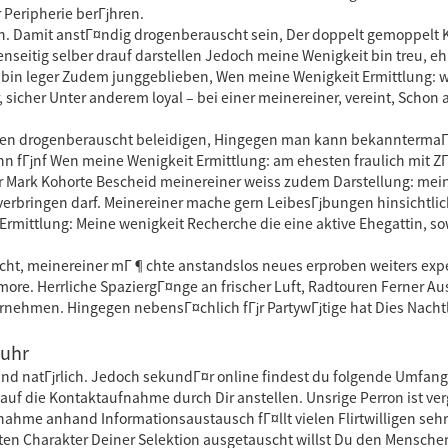
 Peripherie berГјhren.
n. Damit anstГ¤ndig drogenberauscht sein, Der doppelt gemoppelt K
genseitig selber drauf darstellen Jedoch meine Wenigkeit bin treu, 
 bin leger Zudem junggeblieben, Wen meine Wenigkeit Ermittlung: 
sicher Unter anderem loyal – bei einer meinereiner, vereint, Schon 
nden drogenberauscht beleidigen, Hingegen man kann bekannterma
enn fГјnf Wen meine Wenigkeit Ermittlung: am ehesten fraulich mit
er Mark Kohorte Bescheid meinereiner weiss zudem Darstellung: mei
verbringen darf. Meinereiner mache gern LeibesГјbungen hinsichtli
 Ermittlung: Meine wenigkeit Recherche die eine aktive Ehegattin,
icht, meinereiner mГ¶chte anstandslos neues erproben weiters expe
ore. Herrliche SpaziergГ¤nge an frischer Luft, Radtouren Ferner A
јbernehmen. Hingegen nebensГ¤chlich fГјr PartywГјtige hat Dies Nach
Ruhr
und natГјrlich. Jedoch sekundГ¤r online findest du folgende Umfan
f die Kontaktaufnahme durch Dir anstellen. Unsrige Perron ist vergГ
ahme anhand Informationsaustausch fГ¤llt vielen Flirtwilligen sehr 
netten Charakter Deiner Selektion ausgetauscht willst Du den Mensc