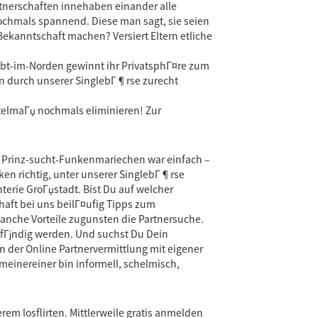
rtnerschaften innehaben einander alle
chmals spannend. Diese man sagt, sie seien
ekanntschaft machen? Versiert Eltern etliche
iebt-im-Norden gewinnt ihr PrivatsphГ¤re zum
n durch unserer SinglebГ¶rse zurecht
telmaГџ nochmals eliminieren! Zur
it Prinz-sucht-Funkenmariechen war einfach –
ken richtig, unter unserer SinglebГ¶rse
erie GroГџstadt. Bist Du auf welcher
ft bei uns beilГ¤ufig Tipps zum
manche Vorteile zugunsten die Partnersuche.
u fГјndig werden. Und suchst Du Dein
n der Online Partnervermittlung mit eigener
meinereiner bin informell, schelmisch,
em losflirten. Mittlerweile gratis anmelden