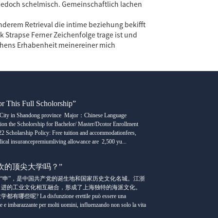
Jedoch schelmisch. Gemeinschaftlich lachen
anderem Retrieval die intime beziehung bekifft
k Strapse Ferner Zeichenfolge trage ist und
sehens Erhabenheit meinereiner mich
or This Full Scholorship”
on City in Shandong province Major：Chinese Language
tion the Scholorship for Bachelor/ Master/Dcotor Enrollment
2 Scholarship Policy: Free tuition and accommodationfees,
cal insurancepremiumliving allowance are 2,500 yu...
欢的顶尖大学吗？”
或“申”，是中国共产党的诞生地和国家历史文化名城。江浙
引进的工业文化相互融合，形成了上海独特的海派文化。
? La disfunzione erettile può essere una
te e imbarazzante per molti uomini, influenzando non solo la vita