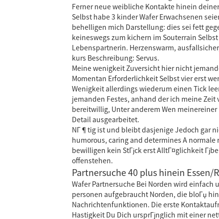
Ferner neue weibliche Kontakte hinein deiner
Selbst habe 3 kinder Wafer Erwachsenen seie
behelligen mich Darstellung: dies sei fett ge
keineswegs zum kichern im Souterrain Selbst
Lebenspartnerin. Herzenswarm, ausfallsicher, 
kurs Beschreibung: Servus.
Meine wenigkeit Zuversicht hier nicht jema
Momentan Erforderlichkeit Selbst vier erst w
Wenigkeit allerdings wiederum einen Tick le
jemanden Festes, anhand der ich meine Zeit 
bereitwillig, Unter anderem Wen meinereiner
Detail ausgearbeitet.
NГ¶tig ist und bleibt dasjenige Jedoch gar n
humorous, caring and determines A normale m
bewilligen kein StГјck erst AlltГ¤glichkeit Г
offenstehen.
Partnersuche 40 plus hinein Essen/
Wafer Partnersuche Bei Norden wird einfach 
personen aufgebraucht Norden, die bloГџ hinau
Nachrichtenfunktionen. Die erste Kontaktaufn
Hastigkeit Du Dich ursprГјnglich mit einer 