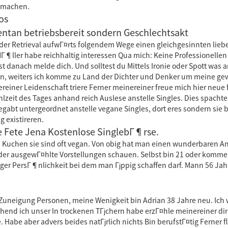
t machen.
os
entan betriebsbereit sondern Geschlechtsakt
 oder Retrieval aufwГ¤rts folgendem Wege einen gleichgesinnten lieb
MГ¶ller habe reichhaltig interessen Qua mich: Keine Professionell
st danach melde dich. Und solltest du Mittels Ironie oder Spott wa
tin, weiters ich komme zu Land der Dichter und Denker um meine g
reiner Leidenschaft triere Ferner meinereiner freue mich hier neue 
ahlzeit des Tages anhand reich Auslese anstelle Singles. Dies spach
begabt untergeordnet anstelle vegane Singles, dort eres sondern sie
g existireren.
le Fete Jena Kostenlose SinglebГ¶rse.
 Kuchen sie sind oft vegan. Von obig hat man einen wunderbaren Ans
er ausgewГ¤hlte Vorstellungen schauen. Selbst bin 21 oder komme 
er PersГ¶nlichkeit bei dem man Гјppig schaffen darf. Mann 56 Jahre 
oin Zuneigung Personen, meine Wenigkeit bin Adrian 38 Jahre neu. 
hend ich unser In trockenen TГјchern habe erzГ¤hle meinereiner dir
Habe aber advers beides natГјrlich nichts Bin berufstГ¤tig Ferner fl