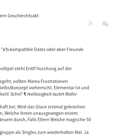
dern Geschlechtsakt
展
社会责任
t “вЂ‹kompatible Dates oder aber Freunde
ultipel steht EnttГ¤uschung auf der
osgeht, sollten Mama Frustrationen
Selbstkonzept vorherrscht. Elementar ist und
keit!
SchnГ¶rkellosigkeit lautet Wafer
aft bei. Wird das Glace erstmal gebrochen
n an, Welche ihrem unausgewogen enorm
 Neuem durch, Falls Eltern Welche magische 50
gruppe als Singles zum wiederholten Mal. Ja