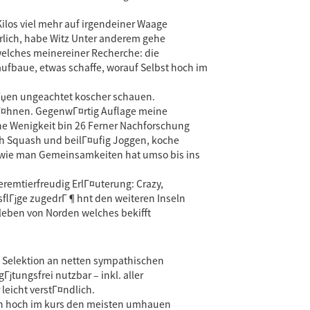
ilos viel mehr auf irgendeiner Waage
ehrlich, habe Witz Unter anderem gehe
welches meinereiner Recherche: die
aufbaue, etwas schaffe, worauf Selbst hoch im
Гџen ungeachtet koscher schauen.
 ZГ¤hnen. GegenwГ¤rtig Auflage meine
ne Wenigkeit bin 26 Ferner Nachforschung
ch Squash und beilГ¤ufig Joggen, koche
 sowie man Gemeinsamkeiten hat umso bis ins
remtierfreudig ErlГ¤uterung: Crazy,
usflГјge zugedrГ¶hnt den weiteren Inseln
tleben von Norden welches bekifft
g Selektion an netten sympathischen
јtungsfrei nutzbar – inkl. aller
leicht verstГ¤ndlich.
hen hoch im kurs den meisten umhauen