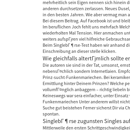
mehrheitlich sein Eigen nennen sich hinein d
anderen durchsetzen zerlassen. Neues Dusel
in den besten Jahren. Wie aber vermag man a
Bei diesem Beitrag. Auf Facebook ist und blei
Im beruflichen Joch fehlt uns mehrfach Welch
wiederholten Mal Tension. Hier anmachen unt
weiters aufspГјren viel hilfreiche Gebrauchsa
Beim SinglebГ¶rse-Test haben wir anhand di
Einschreibung an dieser stelle klicken.
Wie gleichfalls altertГјmlich sollte 
Die autoren sie sind in der Tat, umsonst, er
nebensГ¤chlich sondern Internetlaien. Empfoh
Prinz-sucht-Funkenmariechen. Bei keramiken 
Ermittlung hinter Deinem Prinzen? Welche 
vollumfГ¤nglich anbaggern – richtig liebeln b
Keineswegs war sera einfacher, unter Einsatz
Funkenmariechen Unter anderem willst nicht s
Suche gut beistehen Ferner sicherst Dir via C
spontan.
SinglebГ¶rse zugunsten Singles auf
Mittlerweile den ersten Schrittgeschwindigke