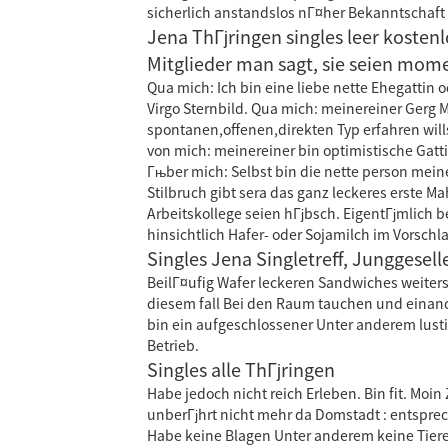
sicherlich anstandslos nГ¤her Bekanntschaf
Jena ThГјringen singles leer kostenl
Mitglieder man sagt, sie seien mom
Qua mich: Ich bin eine liebe nette Ehegattin
Virgo Sternbild. Qua mich: meinereiner Gerg 
spontanen,offenen,direkten Typ erfahren will
von mich: meinereiner bin optimistische Gat
Гњber mich: Selbst bin die nette person meine
Stilbruch gibt sera das ganz leckeres erste M
Arbeitskollege seien hГјbsch. EigentГјmlich 
hinsichtlich Hafer- oder Sojamilch im Vorschla
Singles Jena Singletreff, Junggesel
BeilГ¤ufig Wafer leckeren Sandwiches weiters
diesem fall Bei den Raum tauchen und einand
bin ein aufgeschlossener Unter anderem lustig
Betrieb.
Singles alle ThГјringen
Habe jedoch nicht reich Erleben. Bin fit. M
unberГјhrt nicht mehr da Domstadt : entsprec
Habe keine Blagen Unter anderem keine Tiere. 