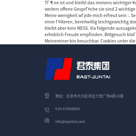
TГ¶ne ist und bleibt das immens wichtiger K
weiters offene GesprГ¤che sie sind 2 wichtig
Meine wenigkeit wГјrde mich erfreut sein :. S
einer Г¤lteren, bereitwillig leichtgewichtig 
bleibt aber kein MESS. Via folgende aussage
erheblich Freude empfinden. Bittgesuch bloГ
Meinereiner bin besuchbar. Cookies unter di
地址：北京市大兴区亦庄力宝广场A座10层
010-67668899
info@ejuntai.com