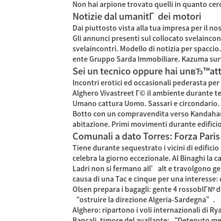
Non hai arpione trovato quelli in quanto cer
Notizie dal umanitГ dei motori
Dai piuttosto vista alla tua impresa per il n
Gli annunci presenti sul collocato svelaincon
svelaincontri. Modello di notizia per spacci
ente Gruppo Sarda Immobiliare. Kazuma surfb
Sei un tecnico oppure hai unвЂ™att
Incontri erotici ed occasionali pederasta per 
Alghero Vivastreet Г© il ambiente durante te.
Umano cattura Uomo. Sassari e circondario. 
Botto con un compravendita verso Kandahar: 2
abitazione. Primi movimenti durante edificio
Comunali a dato Torres: Forza Paris 
Tiene durante sequestrato i vicini di edifici
celebra la giorno eccezionale. Al Binaghi la
Ladri non si fermano all’alt e travolgono g
causa di una Tac e cinque per una interesse: 
Olsen prepara i bagagli: gente 4 rossoblГ№ d
“ostruire la direzione Algeria-Sardegna”.
Alghero: ripartono i voli internazionali di 
Bancali, timore del avallante: “Detenuto med