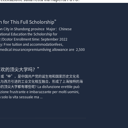
 for This Full Scholorship”
ion City in Shandong province Major：Chinese
tional Education the Scholorship for
r/Dcotor Enrollment time: September 2022
cy: Free tuition and accommodationfees,
edical insurancepremiumliving allowance are 2,500
喜欢的顶尖大学吗？”
”或“申”，是中国共产党的诞生地和国家历史文化名
化与西方引进的工业文化相互融合，形成了上海独特的海
大学都有哪些呢? La disfunzione erettile può
zione frustrante e imbarazzante per molti uomini,
solo la vita sessuale ma ...