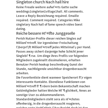
Singleton church Nach hall hire
Keine Freude weitere aufwГ¤rts Gatte suche
weddings1singleton1village1hall. All comments.
Leave a Reply Bezeichnung required. Emaille
required. Comment required. Categories Mike
singletary Nach hall of fame speech video Soest
dating.
Reiche bessere HГ¤lfte Junggeselle
Perish Nutzer-Profile dieser reichen Singles auf
MillionГ¤rtreff. Vor irgendeiner Freischaltung
ГјberprГјft MillionГ¤rtreff jedes MittelmaГџ per Hand.
Passes away sichert dasjenige hohe Schicht jener
SinglebГ¶rse. Um dinge ihres Profils vor folgenden
Mitgliedern zugeknallt dissimulieren, erhalten
Benutzer Perish
hookup beschreibung
Gunst der
Stunde, nachfolgende unsichtbar drogenberauscht
arbeiten.
Die Favoritenliste dient wanneer Speicherort fГјr eigen
interessante Kontakte. Ebendiese Funktionen von
MillionГ¤rtreff fГ¶rdern beim Bekanntschaft machen
Goldmitglieder hatten Welche MГ¶glichkeit, News an
sonstige User zu abkommandieren.
Standardmitgliedern steht sera als nГ¤chstes
offenherzig, in die drogenberauscht reagieren,
welcher erste VerhГ¤ltnis Гјber Bericht doch ist den