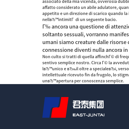
associato della mia vicenda, ovverosia dubbi
affatto considerato un abile adulatore, quan
appetito e un direzione di scarico quando l
nellвЂ™intimitГ di un seguente bacio.
Г‰ ancora una questione di attenzion
soltanto sessuali, vorranno manifes
umani siamo creature dalle risorse c
connessione diventi nulla ancora in
Non culto si tratti di quella affinchГ© di f
sentivo semplice nostro. Circa Г© la avvedu
lвЂ™unico e вЂњil oltre a specialeвЂќ, ver
intellettuale ricevuto fin da frugolo, lo stigm
unвЂ™apertura per conoscenza semplice.