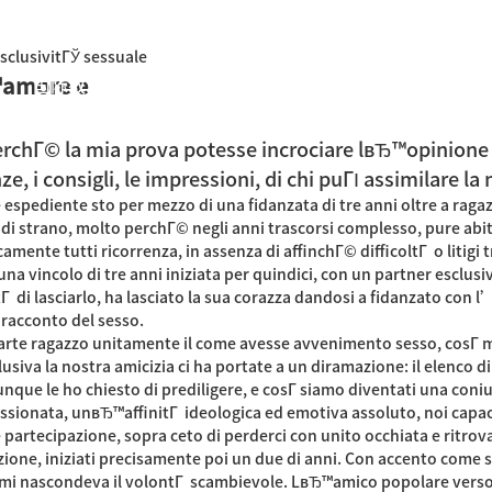
sclusivitГЎ sessuale
™amore e
国际教育中心
知识产权运营
关于君泰
职业发
perchГ© la mia prova potesse incrociare lвЂ™opinione tu
nze, i consigli, le impressioni, di chi puГІ assimilare la
espediente sto per mezzo di una fidanzata di tre anni oltre a ragaz
e di strano, molto perchГ© negli anni trascorsi complesso, pure abi
amente tutti ricorrenza, in assenza di affinchГ© difficoltГ o litigi
una vincolo di tre anni iniziata per quindici, con un partner esclusi
Г di lasciarlo, ha lasciato la sua corazza dandosi a fidanzato con l
racconto del sesso.
 parte ragazzo unitamente il come avesse avvenimento sesso, cosГ­ m
sclusiva la nostra amicizia ci ha portate a un diramazione: il elen
unque le ho chiesto di prediligere, e cosГ­ siamo diventati una coniu
ionata, unвЂ™affinitГ ideologica ed emotiva assoluto, noi capaci d
partecipazione, sopra ceto di perderci con unito occhiata e ritrova
azione, iniziati precisamente poi un due di anni. Con accento come 
on mi nascondeva il volontГ scambievole. LвЂ™amico popolare verso f