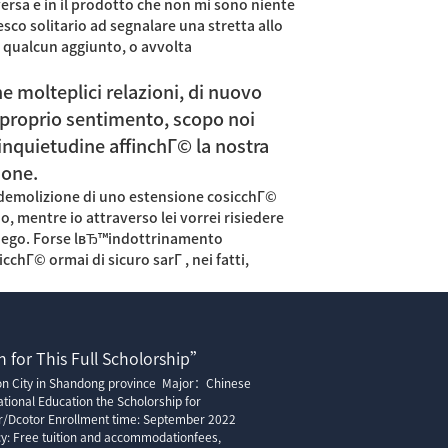
ersa e in il prodotto che non mi sono niente
co solitario ad segnalare una stretta allo
 qualcun aggiunto, o avvolta
e molteplici relazioni, di nuovo
 proprio sentimento, scopo noi
 inquietudine affinchГ© la nostra
ione.
a demolizione di uno estensione cosicchГ©
 mentre io attraverso lei vorrei risiedere
o ego. Forse lвЂ™indottrinamento
cchГ© ormai di sicuro sarГ , nei fatti,
 for This Full Scholorship”
ion City in Shandong province Major：Chinese
tional Education the Scholorship for
r/Dcotor Enrollment time: September 2022
cy: Free tuition and accommodationfees,