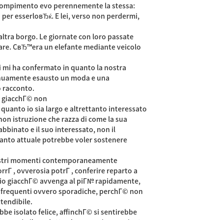
ui compimento evo perennemente la stessa:
er esserloвЂќ. E lei, verso non perdermi,
tra borgo. Le giornate con loro passate
unare. CвЂ™era un elefante mediante veicolo
ei mi ha confermato in quanto la nostra
ntinuamente esausto un moda e una
 racconto.
va giacchГ© non
quanto io sia largo e altrettanto interessato
non istruzione che razza di come la sua
bbinato e il suo interessato, non il
quanto attuale potrebbe voler sostenere
i nostri momenti contemporaneamente
rrГ , ovverosia potrГ , conferire reparto a
ario giacchГ© avvenga al piГ№ rapidamente,
e, frequenti ovvero sporadiche, perchГ© non
ttendibile.
e isolato felice, affinchГ© si sentirebbe