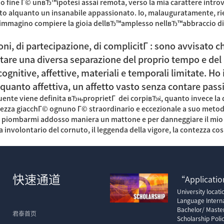
o fine Г© unвЂ™ipotesi assai remota, verso la mia carattere introv
to alquanto un insanabile appassionato. Io, malauguratamente, ries
a immagino compiere la gioia dellвЂ™amplesso nellвЂ™abbraccio di
i, di partecipazione, di complicitГ : sono avvisato ch
tare una diversa separazione del proprio tempo e del
ognitive, affettive, materiali e temporali limitate. Ho
 quanto affettiva, un affetto vasto senza contare pass
requente viene definita вЂњproprietГ dei corpiвЂќ, quanto invece l
tezza giacchГ© ognuno Г© straordinario e eccezionale a suo metodo,
so piombarmi addosso maniera un mattone e per danneggiare il mi
a involontario del cornuto, il leggenda della vigore, la contezza cosi
快速通道
“Application
University locat
Language Interna
Bachelor/ Maste
君泰首页
Scholarship Poli