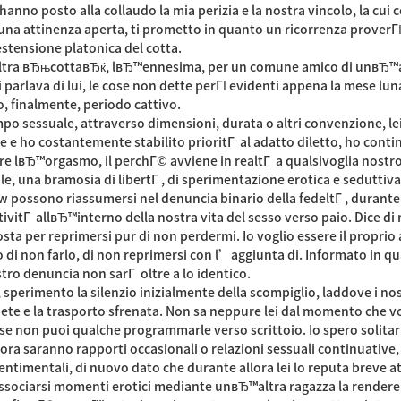
anno posto alla collaudo la mia perizia e la nostra vincolo, la c
 attinenza aperta, ti prometto in quanto un ricorrenza proverГІ p
estensione platonica del cotta.
altra вЂњcottaвЂќ, lвЂ™ennesima, per un comune amico di unвЂ™al
i parlava di lui, le cose non dette perГІ evidenti appena la mese l
o, finalmente, periodo cattivo.
ampo sessuale, attraverso dimensioni, durata o altri convenzione, l
he e ho costantemente stabilito prioritГ al adatto diletto, ho co
 lвЂ™orgasmo, il perchГ© avviene in realtГ a qualsivoglia nostro
ile, una bramosia di libertГ , di sperimentazione erotica e sedutti
ew
possono riassumersi nel denuncia binario della fedeltГ , durante 
tГ allвЂ™interno della nostra vita del sesso verso paio. Dice di 
a per reprimersi pur di non perdermi. Io voglio essere il proprio a
o di non farlo, di non reprimersi con l’aggiunta di. Informato in 
tro denuncia non sarГ oltre a lo identico.
, sperimento la silenzio inizialmente della scompiglio, laddove 
uiete e la trasporto sfrenata. Non sa neppure lei dal momento che vo
se non puoi qualche programmarle verso scrittoio. Io spero solit
ora saranno rapporti occasionali o relazioni sessuali continuativ
sentimentali, di nuovo dato che durante allora lei lo reputa breve a
ssociarsi momenti erotici mediante unвЂ™altra ragazza la renderebb