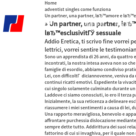
Home
adventist singles come funziona
Un partner, una partner, lвЂ™amore e lвЂ™e
» Un partner, una partner, lвЂ
君泰首页
精益咨询
lвЂ™esclusivitГЎ sessuale
Addio Eretica, ti scrivo fine vorrei 
lettrici, vorrei sentire le testimonia
Sono un apprendista di 26 anni, da quattro e 
incontrati, la nostra intesa aveva non so ch
famiglie di esordio, abbiamo condiviso pratic
Lei, con difficoltГ diciannovenne, veniva da 
continui ricatti emotivi.
Espediente la vivacit
cui singolo solamente culminato durante un 
Laddove ci siamo conosciuti, io ero il terza
Inizialmente, la sua reticenza a delineare e
riassumere i miei sentimenti a causa di lei, d
Una rapporto meravigliosa, benevolo e appass
affrontare purchessia dislocazione mediante 
sempre dette tutto. Addirittura dei suoi rel
fattorino di cui si invaghiva, per il quale n