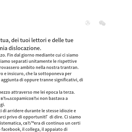
展
社会责任
a, dei tuoi lettori e delle tue
 mia dislocazione.
zo. Fin dal giorno mediante cui ci siamo
tiamo separati unitamente le rispettive
 trovassero ambito nella nostra trantran.
vo e insicuro, che la sottoponeva per
’aggiunta di oppure tranne significativi, di
ezzo attraverso me lei epoca la terza.
co di вЂњscopamicoвЂќ non bastava a
gi.
i arridere durante le stesse idiozie e
rci privo di opportunitГ di dire. Ci siamo
sistematica, cвЂ™era di continuo un certi
acebook, il collega, il appaiato di