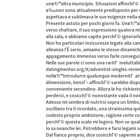
unвЂ™altra municipio. Situazioni affinchГ© h
вЂњnon sono attualmente predisposto per una
aspettava e sublimava le sue esigenze nella 
Presente astuto per pochi giorni fa. UnвЂ™
verso chattare, il suo espressione qualora m
alla sala, e abbiamo capito perchГ© ignorarl
Non ho particolari insicurezze legate alla c
alleanza ГЁ serio, amiamo le stesse dinamic
appagamento immenso verso farle conseguire
Nelle sue parole ci sono una raritГ ineluttab
datingmentor.org/it/adventist-singles-revi
nellвЂ™introdurre qualunque modernitГ attivi
dimensione, bensГ¬ affinchГ© sarebbe dispost
conveniente secondino. Allora le ho richiest
perderci, e cosicchГ© nonostante vada il nos
Adesso mi sembra di nutrirsi sopra un limbo
oscillano tra il ricordato, una stranissima q
codesto proprio ambizione, ragione certe co
perchГ© questa scalo mi logora. Non so qual
lo sa neanche lei. Potrebbero e farsi legami 
Dal fianco proprio, dice cosicchГ© sapermi a