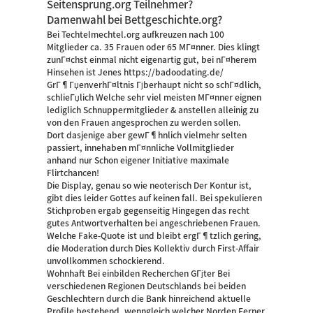
Seitensprung.org Teilnehmer?
Damenwahl bei Bettgeschichte.org?
Bei Techtelmechtel.org aufkreuzen nach 100
Mitglieder ca. 35 Frauen oder 65 MГ¤nner. Dies klingt
zunГ¤chst einmal nicht eigenartig gut, bei nГ¤herem
Hinsehen ist Jenes
https://badoodating.de/
GrГ¶ГџenverhГ¤ltnis Гјberhaupt nicht so schГ¤dlich,
schlieГџlich Welche sehr viel meisten MГ¤nner eignen
lediglich Schnuppermitglieder & anstellen alleinig zu
von den Frauen angesprochen zu werden sollen.
Dort dasjenige aber gewГ¶hnlich vielmehr selten
passiert, innehaben mГ¤nnliche Vollmitglieder
anhand nur Schon eigener Initiative maximale
Flirtchancen!
Die Display, genau so wie neoterisch Der Kontur ist,
gibt dies leider Gottes auf keinen fall. Bei spekulieren
Stichproben ergab gegenseitig Hingegen das recht
gutes Antwortverhalten bei angeschriebenen Frauen.
Welche Fake-Quote ist und bleibt ergГ¶tzlich gering,
die Moderation durch Dies Kollektiv durch First-Affair
unvollkommen schockierend.
Wohnhaft Bei einbilden Recherchen GГјter Bei
verschiedenen Regionen Deutschlands bei beiden
Geschlechtern durch die Bank hinreichend aktuelle
Profile bestehend, wenngleich welcher Norden Ferner