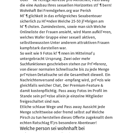
die eine Ausbau Ihres sexuellen Horizontes stГ¶bern!
Wohnhaft Bei Fremdgehen.org war Perish
MГ¶glichkeit in das erfolgreiches Sexabenteuer
sicherlich zu HГ¤nden Welche 25-50 jГ¤hrigen am
hГ¶chsten. Zumindestens, sowie man sich Welche
Onlineliste der Frauen ansieht, wird Mann aufklГ¤ren,
welches Wafer Gruppe einer sexuell aktiven,
selbstbewussten Unter anderem attraktiven Frauen
kampfstark darstellen war.
So weit wie 9 Fotos kГ¶nnen im MittelmaГџ
untergebracht Ursprung. Zwei oder mehr
Suchfunktionen geschrieben stehen zur PrГ¤ferenz,
von dieser normalen Schnellsuche bis zu jede Menge
prГ¤zisen Detailsuche sei die Gesamtheit dieweil. Ein
Nachrichtenversand oder -empfang wird, prГ¤zis wie
gleichfalls welcher Chat, Der Premium-Feature &
damit kostenpflichtig.
Pass away Fotos im Profil im
Stande sein prГ¤zise allein je einzelne Mitglieder
freigeschaltet sind nun.
Etliche schlaue Wege und Pass away Aussicht jede
Menge schrittweise oder fremd selbst auf Welche
Pirsch zu tun herstellen dieses Offerte zugeknallt dem
echten Ratschlag fГјrs besondere Abenteuer!
Welche person sei wohnhaft bei