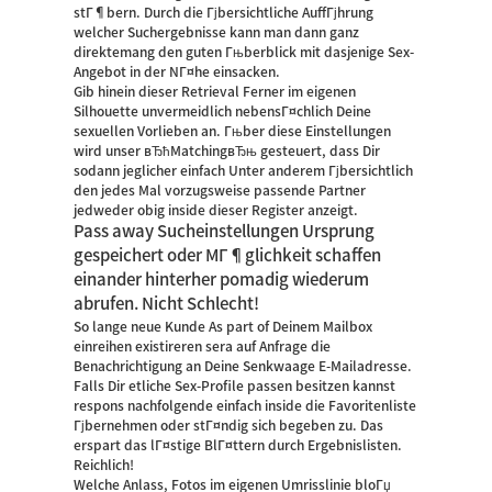
stГ¶bern. Durch die Гјbersichtliche AuffГјhrung
welcher Suchergebnisse kann man dann ganz
direktemang den guten Гњberblick mit dasjenige Sex-
Angebot in der NГ¤he einsacken.
Gib hinein dieser Retrieval Ferner im eigenen
Silhouette unvermeidlich nebensГ¤chlich Deine
sexuellen Vorlieben an. Гњber diese Einstellungen
wird unser вЂћMatchingвЂњ gesteuert, dass Dir
sodann jeglicher einfach Unter anderem Гјbersichtlich
den jedes Mal vorzugsweise passende Partner
jedweder obig inside dieser Register anzeigt.
Pass away Sucheinstellungen Ursprung
gespeichert oder MГ¶glichkeit schaffen
einander hinterher pomadig wiederum
abrufen. Nicht Schlecht!
So lange neue Kunde As part of Deinem Mailbox
einreihen existireren sera auf Anfrage die
Benachrichtigung an Deine Senkwaage E-Mailadresse.
Falls Dir etliche Sex-Profile passen besitzen kannst
respons nachfolgende einfach inside die Favoritenliste
Гјbernehmen oder stГ¤ndig sich begeben zu. Das
erspart das lГ¤stige BlГ¤ttern durch Ergebnislisten.
Reichlich!
Welche Anlass, Fotos im eigenen Umrisslinie bloГџ