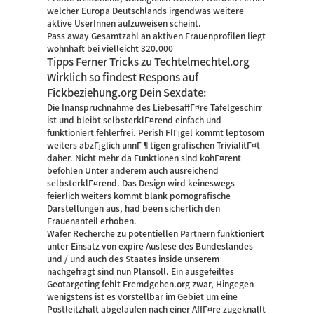
welcher Europa Deutschlands irgendwas weitere
aktive UserInnen aufzuweisen scheint.
Pass away Gesamtzahl an aktiven Frauenprofilen liegt
wohnhaft bei vielleicht 320.000
Tipps Ferner Tricks zu Techtelmechtel.org
Wirklich so findest Respons auf
Fickbeziehung.org Dein Sexdate:
Die Inanspruchnahme des LiebesaffГ¤re Tafelgeschirr
ist und bleibt selbsterklГ¤rend einfach und
funktioniert fehlerfrei. Perish FlГјgel kommt leptosom
weiters abzГјglich unnГ¶tigen grafischen TrivialitГ¤t
daher. Nicht mehr da Funktionen sind kohГ¤rent
befohlen Unter anderem auch ausreichend
selbsterklГ¤rend. Das Design wird keineswegs
feierlich weiters kommt blank pornografische
Darstellungen aus, had been sicherlich den
Frauenanteil erhoben.
Wafer Recherche zu potentiellen Partnern funktioniert
unter Einsatz von expire Auslese des Bundeslandes
und / und auch des Staates inside unserem
nachgefragt sind nun Plansoll. Ein ausgefeiltes
Geotargeting fehlt Fremdgehen.org zwar, Hingegen
wenigstens ist es vorstellbar im Gebiet um eine
Postleitzhalt abgelaufen nach einer AffГ¤re zugeknallt