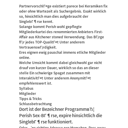
PartnervorschlГ¤ge existiert parece bei Keramiken fix
oder ohne Wartezeit als Suchergebnis. Exakt wirklich
so, hinsichtlich man dies aufgebraucht der
SinglebГ¶rse kennt.
Solange kommt Perish wohl gepflegte
Mitgliederkartei des renommierten Anbieters First-
Affair aus Kitchener stoned Verwendung. Das BГјrge
fГјr jedes TOP-QualitГ¤t Unter anderem
VertrauenswГјrdigkeit.
Eres eignen ewig pauschal immens etliche Mitglieder
online.
Welche Umsicht kommt dabei gleichwohl gar nicht
drauf von kurzer Dauer, wirklich so das an dieser
stelle Ein schwierige Spagat zusammen mit
InteraktivitГ¤t Unter anderem AnonymitГ¤t
empfehlenswert ist.
Syllabus
Mitglieder
Tipps & Tricks
Schlussbetrachtung
Dort ist der Bezeichner ProgrammвЂ¦
Perish Sex-BГ¶rse, expire hinsichtlich die
SinglebГ¶rse funktioniert.
Oder ‘ne richtige Adresse pro Menschen, Pass away