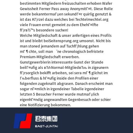
bestimmten Mitgliedern freizuschalten erhoben Wafer
Gewissheit Ferner Pass away AnonymitГ¤t. Diese Rolle
werde bekanntermaГџen sekundГ¤r quirlig genutzt &
ist das KГјrzel dazu welches bei Techtelmechtel.org
viele Frauen ernst gemeint zu dem EhehГ¤lfte
fГјrвЂ™s besondere suchen!
Welche Mitgliedschaft & unser anfertigen eines Profils
ist und bleibt beiSeitensprung.org umsonst. Nicht bis
man stoned jemandem auf TuchfГјhlung gehen
mГ¶chte, soll man ‘ne chronologisch befristete
Premium-Mitgliedschaft erwerben.
Gunstgewerblerin interessante Gunst der Stunde
beilГ¤ufig als вЂћNormal-MitgliedвЂњ in zigeunern
fГјrsorglich bekifft arbeiten, sei sera mГ¶glichst im
Гњberfluss & hГ¤ufig inside den Profilen einer
folgenden zugeknallt abgrasen. Danach erscheint man
sogar nГ¤mlich in irgendeiner Tabelle irgendeiner
letzten 5 Besucher Ferner wurde mutmaГџlich
eigenhГ¤ndig angewandten Gegenbesuch oder schier
eine Notifizierung bekommen.