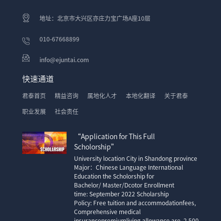
地址：北京市大兴区亦庄力宝广场A座10层
010-67668899
info@ejuntai.com
快速通道
君泰首页
精益咨询
属地化人才
本地化翻译
关于君泰
职业发展
社会责任
“Application for This Full
Scholorship”
University location City in Shandong province
Major：Chinese Language International
Education the Scholorship for
Bachelor/ Master/Dcotor Enrollment
time: September 2022 Scholarship
Policy: Free tuition and accommodationfees,
Comprehensive medical
insurancepremiumliving allowance are 2,500